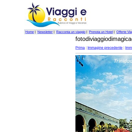
Home
|
Newsletter
|
Racconta un viaggio
|
Prenota un Hotel
|
Offerte Via
fotodiviaggiodimagic
Prima
|
Immagine precedente
|
Imm