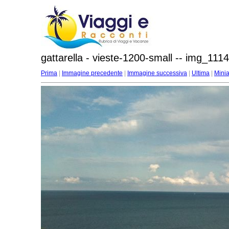
gattarella - vieste-1200-small -- img_1114
Prima
|
Immagine precedente
|
Immagine successiva
|
Ultima
|
Minia