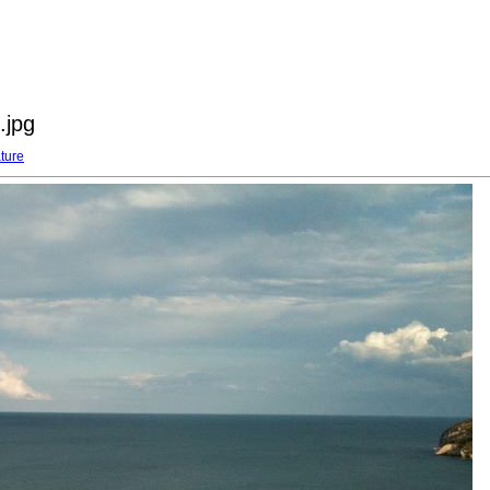
.jpg
ture