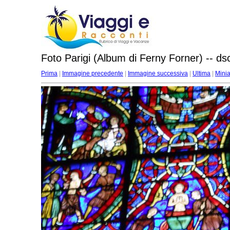
Foto Parigi (Album di Ferny Forner) -- d
Prima
|
Immagine precedente
|
Immagine successiva
|
Ultima
|
Minia