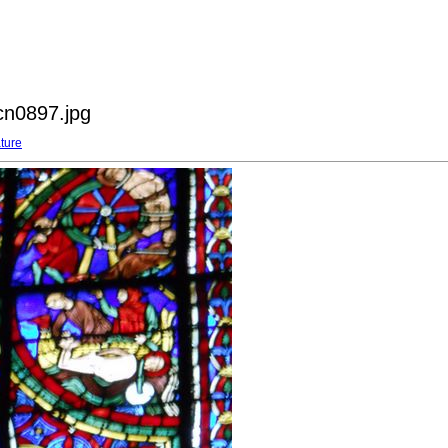
scn0897.jpg
ture