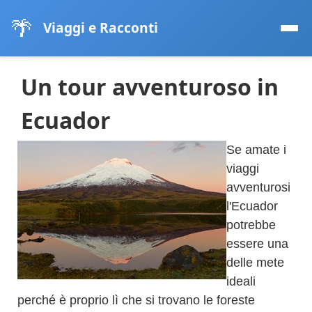
🌴
Viaggi e Racconti
Un tour avventuroso in
Ecuador
Se amate i
viaggi
avventurosi
l'Ecuador
potrebbe
essere una
delle mete
ideali
perché è proprio lì che si trovano le foreste