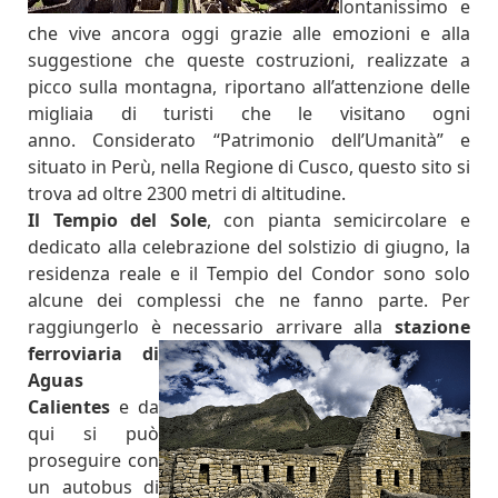
lontanissimo e
che vive ancora oggi grazie alle emozioni e alla
suggestione che queste costruzioni, realizzate a
picco sulla montagna, riportano all’attenzione delle
migliaia di turisti che le visitano ogni
anno.
Considerato “Patrimonio dell’Umanità” e
situato in Perù, nella Regione di Cusco, questo sito si
trova ad oltre
2300 metri
di altitudine.
Il Tempio del Sole
, con pianta semicircolare e
dedicato alla celebrazione del solstizio di giugno, la
residenza reale e il Tempio del Condor sono solo
alcune dei complessi che ne fanno parte.
Per
raggiungerlo è necessario arrivare alla
stazione
ferroviaria di
Aguas
Calientes
e da
qui si può
proseguire con
un autobus di