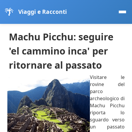
🌴
Viaggi e Racconti
Machu Picchu: seguire
'el cammino inca' per
ritornare al passato
Visitare le
rovine del
parco
archeologico di
Machu Picchu
riporta lo
sguardo verso
un passato