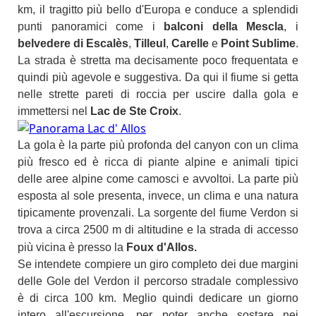
km, il tragitto più bello d'Europa e conduce a splendidi
punti panoramici come i
balconi della Mescla
, i
belvedere di Escalès
,
Tilleul
,
Carelle
e
Point Sublime
.
La strada è stretta ma decisamente poco frequentata e
quindi più agevole e suggestiva. Da qui il fiume si getta
nelle strette pareti di roccia per uscire dalla gola e
immettersi nel
Lac de Ste Croix
.
La gola è la parte più profonda del canyon con un clima
più fresco ed è ricca di piante alpine e animali tipici
delle aree alpine come camosci e avvoltoi. La parte più
esposta al sole presenta, invece, un clima e una natura
tipicamente provenzali. La sorgente del fiume Verdon si
trova a circa 2500 m di altitudine e la strada di accesso
più vicina è presso la
Foux d'Allos.
Se intendete compiere un giro completo dei due margini
delle Gole del Verdon il percorso stradale complessivo
è di circa 100 km. Meglio quindi dedicare un giorno
intero all'escursione, per poter anche sostare nei