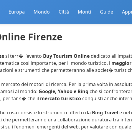
Europa
Mondo
Città
Monti
Guide
App
nline Firenze
ze
si terr� l'evento
Buy Tourism Online
dedicato all'impatt
tematica cosi importante, per il mondo turistico, i
maggior 
zioni e strumenti che permetteranno alle societ� turistich
mercato dei motori di ricerca. Per la prima volta in assolut
� famosi al mondo:
Google, Yahoo e Bing
che si confrontera
, per far s� che il
mercato turistico
conquisti anche intern
che cosa consiste lo strumento offerto da
Bing Travel
e nel
i che permetteranno una collaborazione duratura tra internet
isi su i fenomeni emergenti del web, per valutare con qual