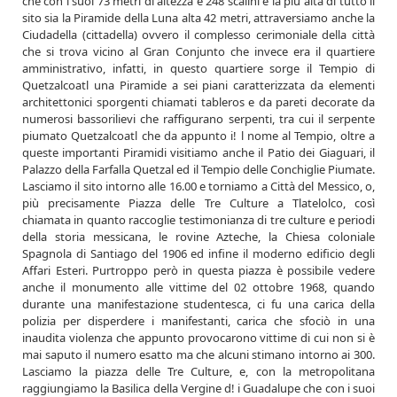
che con i suoi 73 metri di altezza e 248 scalini è la più alta di tutto il
sito sia la Piramide della Luna alta 42 metri, attraversiamo anche la
Ciudadella (cittadella) ovvero il complesso cerimoniale della città
che si trova vicino al Gran Conjunto che invece era il quartiere
amministrativo, infatti, in questo quartiere sorge il Tempio di
Quetzalcoatl una Piramide a sei piani caratterizzata da elementi
architettonici sporgenti chiamati tableros e da pareti decorate da
numerosi bassorilievi che raffigurano serpenti, tra cui il serpente
piumato Quetzalcoatl che da appunto i! l nome al Tempio, oltre a
queste importanti Piramidi visitiamo anche il Patio dei Giaguari, il
Palazzo della Farfalla Quetzal ed il Tempio delle Conchiglie Piumate.
Lasciamo il sito intorno alle 16.00 e torniamo a Città del Messico, o,
più precisamente Piazza delle Tre Culture a Tlatelolco, così
chiamata in quanto raccoglie testimonianza di tre culture e periodi
della storia messicana, le rovine Azteche, la Chiesa coloniale
Spagnola di Santiago del 1906 ed infine il moderno edificio degli
Affari Esteri. Purtroppo però in questa piazza è possibile vedere
anche il monumento alle vittime del 02 ottobre 1968, quando
durante una manifestazione studentesca, ci fu una carica della
polizia per disperdere i manifestanti, carica che sfociò in una
inaudita violenza che appunto provocarono vittime di cui non si è
mai saputo il numero esatto ma che alcuni stimano intorno ai 300.
Lasciamo la piazza delle Tre Culture, e, con la metropolitana
raggiungiamo la Basilica della Vergine d! i Guadalupe che con i suoi