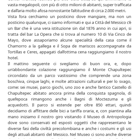
vasta megalopoli, con più di otto milioni di abitanti, super trafficata
e dall’aria molto afosa nonostante l’altitudine di circa 2.000 metri.
Vista l’ora cerchiamo un posticino dove mangiare, ma non un
posticino qualunque, ci siamo informati e qui a Città del Messico c’è
un Bar che è una vera istituzione sin dal 1876 anno in cui apri, si
tratta del bar La Opera che si trova al numero 10 di Via Cinco de
Mayo, dove assaporiamo alcune specialità della casa come il
Chamorro a la gallega e il Sopa de mariscos accompagnate da
Tortillas e Ceres, appagati dall’ottima cena raggiungiamo il nostro
hotel.
Il mattino seguente ci svegliamo di buon ora, e, dopo
un’abbondante colazione raggiungiamo il Monte Chapultepec
circondato da un parco vastissimo che comprende una zona
boschiva, cinque laghi, e molte attrazioni culturali e per lo svago,
come: sei musei, parco giochi, uno zoo e anche l’antico Castello di
Chapultepec abitato ancora prima della conquista spagnola, di
quel’epoca rimangono anche i Bagni di Moctezuma e gli
acquedotti. Il parco si estende per oltre 850 ettari, quindi
decidiamo di affittare delle bici a tariffa oraria, e, con piantina alla
mano iniziamo il nostro giro visitando il Museo di Antropologia
dove sono conservati ed esposti oggetti che rappresentano le
diverse fasi della civiltà precolombiana e anche i costumi e gli usi
degli attuali abitanti del Messico. Nel Museo ci sono anche diverse