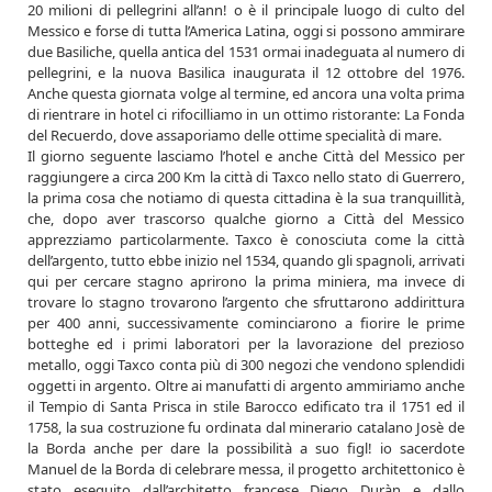
20 milioni di pellegrini all’ann! o è il principale luogo di culto del
Messico e forse di tutta l’America Latina, oggi si possono ammirare
due Basiliche, quella antica del 1531 ormai inadeguata al numero di
pellegrini, e la nuova Basilica inaugurata il 12 ottobre del 1976.
Anche questa giornata volge al termine, ed ancora una volta prima
di rientrare in hotel ci rifocilliamo in un ottimo ristorante: La Fonda
del Recuerdo, dove assaporiamo delle ottime specialità di mare.
Il giorno seguente lasciamo l’hotel e anche Città del Messico per
raggiungere a circa 200 Km la città di Taxco nello stato di Guerrero,
la prima cosa che notiamo di questa cittadina è la sua tranquillità,
che, dopo aver trascorso qualche giorno a Città del Messico
apprezziamo particolarmente. Taxco è conosciuta come la città
dell’argento, tutto ebbe inizio nel 1534, quando gli spagnoli, arrivati
qui per cercare stagno aprirono la prima miniera, ma invece di
trovare lo stagno trovarono l’argento che sfruttarono addirittura
per 400 anni, successivamente cominciarono a fiorire le prime
botteghe ed i primi laboratori per la lavorazione del prezioso
metallo, oggi Taxco conta più di 300 negozi che vendono splendidi
oggetti in argento. Oltre ai manufatti di argento ammiriamo anche
il Tempio di Santa Prisca in stile Barocco edificato tra il 1751 ed il
1758, la sua costruzione fu ordinata dal minerario catalano Josè de
la Borda anche per dare la possibilità a suo figl! io sacerdote
Manuel de la Borda di celebrare messa, il progetto architettonico è
stato eseguito dall’architetto francese Diego Duràn e dallo