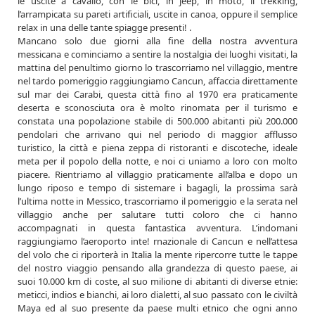
le uscite a cavallo, con le bici, in jeep, in moto, il trekking,
l’arrampicata su pareti artificiali, uscite in canoa, oppure il semplice
relax in una delle tante spiagge presenti! .
Mancano solo due giorni alla fine della nostra avventura
messicana e cominciamo a sentire la nostalgia dei luoghi visitati, la
mattina del penultimo giorno lo trascorriamo nel villaggio, mentre
nel tardo pomeriggio raggiungiamo Cancun, affaccia direttamente
sul mar dei Carabi, questa città fino al 1970 era praticamente
deserta e sconosciuta ora è molto rinomata per il turismo e
constata una popolazione stabile di 500.000 abitanti più 200.000
pendolari che arrivano qui nel periodo di maggior afflusso
turistico, la città e piena zeppa di ristoranti e discoteche, ideale
meta per il popolo della notte, e noi ci uniamo a loro con molto
piacere. Rientriamo al villaggio praticamente all’alba e dopo un
lungo riposo e tempo di sistemare i bagagli, la prossima sarà
l’ultima notte in Messico, trascorriamo il pomeriggio e la serata nel
villaggio anche per salutare tutti coloro che ci hanno
accompagnati in questa fantastica avventura. L’indomani
raggiungiamo l’aeroporto inte! rnazionale di Cancun e nell’attesa
del volo che ci riporterà in Italia la mente ripercorre tutte le tappe
del nostro viaggio pensando alla grandezza di questo paese, ai
suoi 10.000 km di coste, al suo milione di abitanti di diverse etnie:
meticci, indios e bianchi, ai loro dialetti, al suo passato con le civiltà
Maya ed al suo presente da paese multi etnico che ogni anno