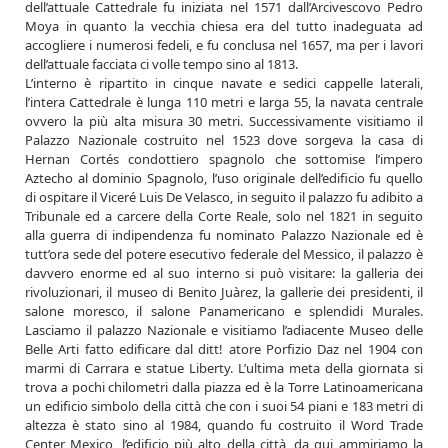
dell’attuale Cattedrale fu iniziata nel 1571 dall’Arcivescovo Pedro
Moya in quanto la vecchia chiesa era del tutto inadeguata ad
accogliere i numerosi fedeli, e fu conclusa nel 1657, ma per i lavori
dell’attuale facciata ci volle tempo sino al 1813.
L’interno è ripartito in cinque navate e sedici cappelle laterali,
l’intera Cattedrale è lunga 110 metri e larga 55, la navata centrale
ovvero la più alta misura 30 metri. Successivamente visitiamo il
Palazzo Nazionale costruito nel 1523 dove sorgeva la casa di
Hernan Cortés condottiero spagnolo che sottomise l’impero
Aztecho al dominio Spagnolo, l’uso originale dell’edificio fu quello
di ospitare il Viceré Luis De Velasco, in seguito il palazzo fu adibito a
Tribunale ed a carcere della Corte Reale, solo nel 1821 in seguito
alla guerra di indipendenza fu nominato Palazzo Nazionale ed è
tutt’ora sede del potere esecutivo federale del Messico, il palazzo è
davvero enorme ed al suo interno si può visitare: la galleria dei
rivoluzionari, il museo di Benito Juàrez, la gallerie dei presidenti, il
salone moresco, il salone Panamericano e splendidi Murales.
Lasciamo il palazzo Nazionale e visitiamo l’adiacente Museo delle
Belle Arti fatto edificare dal ditt! atore Porfizio Daz nel 1904 con
marmi di Carrara e statue Liberty. L’ultima meta della giornata si
trova a pochi chilometri dalla piazza ed è la Torre Latinoamericana
un edificio simbolo della città che con i suoi 54 piani e 183 metri di
altezza è stato sino al 1984, quando fu costruito il Word Trade
Center Mexico, l’edificio
più alto della città, da qui ammiriamo la