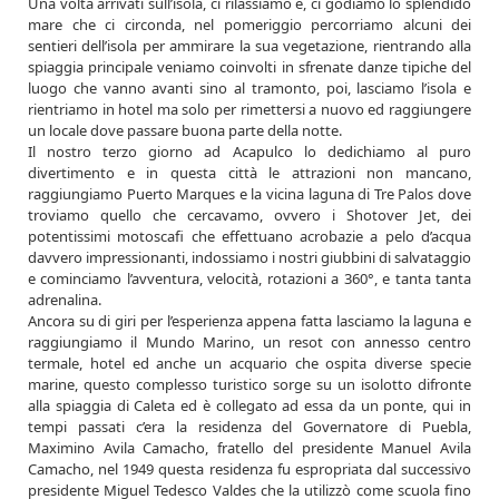
Una volta arrivati sull’isola, ci rilassiamo e, ci godiamo lo splendido
mare che ci circonda, nel pomeriggio percorriamo alcuni dei
sentieri dell’isola per ammirare la sua vegetazione, rientrando alla
spiaggia principale veniamo coinvolti in sfrenate danze tipiche del
luogo che vanno avanti sino al tramonto, poi, lasciamo l’isola e
rientriamo in hotel ma solo per rimettersi a nuovo ed raggiungere
un locale dove passare buona parte della notte.
Il nostro terzo giorno ad Acapulco lo dedichiamo al puro
divertimento e in questa città le attrazioni non mancano,
raggiungiamo Puerto Marques e la vicina laguna di Tre Palos dove
troviamo quello che cercavamo, ovvero i Shotover Jet, dei
potentissimi motoscafi che effettuano acrobazie a pelo d’acqua
davvero impressionanti, indossiamo i nostri giubbini di salvataggio
e cominciamo l’avventura, velocità, rotazioni a 360°, e tanta tanta
adrenalina.
Ancora su di giri per l’esperienza appena fatta lasciamo la laguna e
raggiungiamo il Mundo Marino, un resot con annesso centro
termale, hotel ed anche un acquario che ospita diverse specie
marine, questo complesso turistico sorge su un isolotto difronte
alla spiaggia di Caleta ed è collegato ad essa da un ponte, qui in
tempi passati c’era la residenza del Governatore di Puebla,
Maximino Avila Camacho, fratello del presidente Manuel Avila
Camacho, nel 1949 questa residenza fu espropriata dal successivo
presidente Miguel Tedesco Valdes che la utilizzò come scuola fino