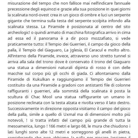
misurazione del tempo che non fallisce mai nell’indicare l’annuale
precessione degli equinozi e grazie alla sua posizione in quei giorni
la scalinata nord-ovest crea in un gioco di ombre e luci un serpente
gigante che termina sulla testa del serpente scolpita infondo alla
scalinata stessa. La Piramide è posizionata al centro del sito
archeologic! o quindi armato di macchina fotografica arrivo in cima
ad essa ed il panorama è a dir poco mozzafiato, si vede
praticamente tutto: il Tempio dei Guerrieri, il campo da gioco della
palla, il Tempio del Giaguaro, La Jglesia, El Caracul e molto altro.
All’interno della Piramide, invece, attraverso uno stretto tunnel si
arriva alla sala del trono dove è conservato il trono del Giaguaro
una statua a dimensioni naturali dipinta di rosso è con delle
macchie sul corpo più gli occhi di giada. Ci allontaniamo dalla
Piramide di Kukulkan e raggiungiamo il Tempio dei Guerrieri
costituito da una Piramide a gradoni con antistanti file di colonne
raffiguranti i guerrieri, alla sommità della scalinata è posta la
scultura di Chac Mool una statua raffigurante un umano in
posizione reclinata con la testa alzata e rivolta verso il lato destro.
Successivamente in direzione opposta visitiamo il campo del gioco
della palla, simile a quello di Uxmal ma di dimensioni molto più
notevoli, ! si tratta infatti del campo più grande di tutta la
mesoamerica, lungo ! 166 metri e largo 68, le mura che chiudono i
lati lunghi sono alte 12 metri e sorreggono gli anelli in pietra,
considerando che non abbiamo la palla per giocare lasciamo il