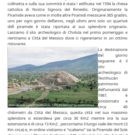
collinetta e sulla sua sommità è stata ! edificata nel 1594 la chiesa
cattolica di Nostra Signora del Rimedio. Originariamente la
Piramide aveva come in molte altre
Piramidi messicane 365 gradini,
uno per ogni giorno dell’anno, negli ultimi anni solo un quartoè
dell piramide è stata riportata al suo splendore originario.
Lasciamo il sito archeologico di Cholula nel primo pomeriggio e
rientriamo a Città del Messico dove ci rigeneriamo in un ottimo
ristorante.
La destinazione
del giorno
seguente è il
sito
archeologico di
Teotihucàn
patrimonio
dell’umanità dal
1987, è
posizionato a
circa 40
chilometri da Città del Messico, questa città nel suo massimo
splendore si estendeva per circa 30 Km2 mentre ora la sua
estensione e di circa 13 Km2 , percorriamo il lungo viale dei morti (3
Km circa) e, in ordine visitiamo e “scaliamo” sia la Piramide del Sole