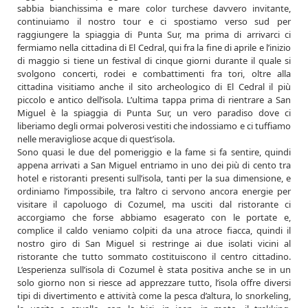
sabbia bianchissima e mare color turchese davvero invitante,
continuiamo il nostro tour e ci spostiamo verso sud per
raggiungere la spiaggia di Punta Sur, ma prima di arrivarci ci
fermiamo nella cittadina di El Cedral, qui fra la fine di aprile e l’inizio
di maggio si tiene un festival di cinque giorni durante il quale si
svolgono concerti, rodei e combattimenti fra tori, oltre alla
cittadina visitiamo anche il sito archeologico di El Cedral il più
piccolo e antico dell’isola. L’ultima tappa prima di rientrare a San
Miguel è la spiaggia di Punta Sur, un vero paradiso dove ci
liberiamo degli ormai polverosi vestiti che indossiamo e ci tuffiamo
nelle meravigliose acque di quest’isola.
Sono quasi le due del pomeriggio e la fame si fa sentire, quindi
appena arrivati a San Miguel entriamo in uno dei più di cento tra
hotel e ristoranti presenti sull’isola, tanti per la sua dimensione, e
ordiniamo l’impossibile, tra l’altro ci servono ancora energie per
visitare il capoluogo di Cozumel, ma usciti dal ristorante ci
accorgiamo che forse abbiamo esagerato con le portate e,
complice il caldo veniamo colpiti da una atroce fiacca, quindi il
nostro giro di San Miguel si restringe ai due isolati vicini al
ristorante che tutto sommato costituiscono il centro cittadino.
L’esperienza sull’isola di Cozumel è stata positiva anche se in un
solo giorno non si riesce ad apprezzare tutto, l’isola offre diversi
tipi di divertimento e attività come la pesca d’altura, lo snorkeling,