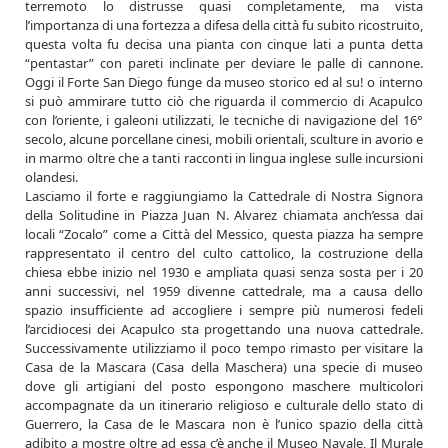
terremoto lo distrusse quasi completamente, ma vista
l’importanza di una fortezza a difesa della città fu subito ricostruito,
questa volta fu decisa una pianta con cinque lati a punta detta
“pentastar” con pareti inclinate per deviare le palle di cannone.
Oggi il Forte San Diego funge da museo storico ed al su! o interno
si può ammirare tutto ciò che riguarda il commercio di Acapulco
con l’oriente, i galeoni utilizzati, le tecniche di navigazione del 16°
secolo, alcune porcellane cinesi, mobili orientali, sculture in avorio e
in marmo oltre che a tanti racconti in lingua inglese sulle incursioni
olandesi.
Lasciamo il forte e raggiungiamo la Cattedrale di Nostra Signora
della Solitudine in Piazza Juan N. Alvarez chiamata anch’essa dai
locali “Zocalo” come a Città del Messico, questa piazza ha sempre
rappresentato il centro del culto cattolico, la costruzione della
chiesa ebbe inizio nel 1930 e ampliata quasi senza sosta per i 20
anni successivi, nel 1959 divenne cattedrale, ma a causa dello
spazio insufficiente ad accogliere i sempre più numerosi fedeli
l’arcidiocesi dei Acapulco sta progettando una nuova cattedrale.
Successivamente utilizziamo il poco tempo rimasto per visitare la
Casa de la Mascara (Casa della Maschera) una specie di museo
dove gli artigiani del posto espongono maschere multicolori
accompagnate da un itinerario religioso e culturale dello stato di
Guerrero, la Casa de le Mascara non è l’unico spazio della città
adibito a mostre oltre ad essa c’è anche il Museo Navale, Il Murale