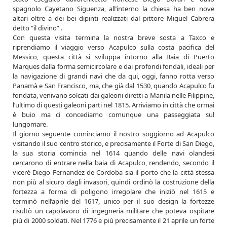
spagnolo Cayetano Siguenza, all’interno la chiesa ha ben nove
altari oltre a dei bei dipinti realizzati dal pittore Miguel Cabrera
detto “il divino” .
Con questa visita termina la nostra breve sosta a Taxco e
riprendiamo il viaggio verso Acapulco sulla costa pacifica del
Messico, questa città si sviluppa intorno alla Baia di Puerto
Marques dalla forma semicircolare e dai profondi fondali, ideali per
la navigazione di grandi navi che da qui, oggi, fanno rotta verso
Panamà e San Francisco, ma, che già dal 1530, quando Acapulco fu
fondata, venivano solcati dai galeoni diretti a Manila nelle Filippine,
l’ultimo di questi galeoni parti nel 1815. Arriviamo in città che ormai
è buio ma ci concediamo comunque una passeggiata sul
lungomare.
Il giorno seguente cominciamo il nostro soggiorno ad Acapulco
visitando il suo centro storico, e precisamente il Forte di San Diego,
la sua storia comincia nel 1614 quando delle navi olandesi
cercarono di entrare nella baia di Acapulco, rendendo, secondo il
viceré Diego Fernandez de Cordoba sia il porto che la città stessa
non più al sicuro dagli invasori, quindi ordinò la costruzione della
fortezza a forma di poligono irregolare che iniziò nel 1615 e
terminò nell’aprile del 1617, unico per il suo design la fortezze
risultò un capolavoro di ingegneria militare che poteva ospitare
più di 2000 soldati. Nel 1776 e più precisamente il 21 aprile un forte