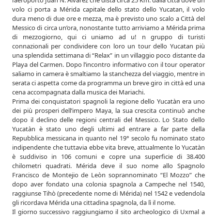
l’aeroporto Juan N. Alvarez che dista circa 25 Km. dalla città dove un
volo ci porta a Mérida capitale dello stato dello Yucatan, il volo
dura meno di due ore e mezza, ma è previsto uno scalo a Città del
Messico di circa un’ora, nonostante tutto arriviamo a Mérida prima
di mezzogiorno, qui ci uniamo ad u! n gruppo di turisti
connazionali per condividere con loro un tour dello Yucatan più
una splendida settimana di “Relax” in un villaggio poco distante da
Playa del Carmen. Dopo l’incontro informativo con il tour operator
saliamo in camera è smaltiamo la stanchezza del viaggio, mentre in
serata ci aspetta come da programma un breve giro in città ed una
cena accompagnata dalla musica dei Mariachi.
Prima dei conquistatori spagnoli la regione dello Yucatàn era uno
dei più prosperi dell’impero Maya, la sua crescita continuò anche
dopo il declino delle regioni centrali del Messico. Lo Stato dello
Yucatàn è stato uno degli ultimi ad entrare a far parte della
Repubblica messicana in quanto nel 19° secolo fu nominato stato
indipendente che tuttavia ebbe vita breve, attualmente lo Yucatàn
è suddiviso in 106 comuni e copre una superficie di 38.400
chilometri quadrati. Mérida deve il suo nome allo Spagnolo
Francisco de Montejio de Leòn soprannominato “El Mozzo” che
dopo aver fondato una colonia spagnola a Campeche nel 1540,
raggiunse Tihò (precedente nome di Mérida) nel 1542 e vedendola
gli ricordava Mérida una cittadina spagnola, da lì il nome.
Il giorno successivo raggiungiamo il sito archeologico di Uxmal a