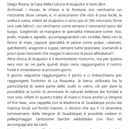
Diego Rivera, la Casa della Cultura di Acapulco e tanti altri! .
Archiviati i musei, le chiese e le fortezze ora cerchiamo un
ristorante dove cenare, e, vi assicuriamo che non è cosa facile, la
scelta e vasta, infatti ad Acapulco ci sono più di 160 ristoranti, forse
uno vale l’altro!!, noi cerchiamo come sempre il ristorante tipico del
luogo, scegliendo se mangiare le specialità messicane come: riso,
pollo, maiale e agnello, accompagnandoli con tortillas fatte con la
farina di mais, oppure specialità di pesce come polpo, calamari,
gamberetti, aragoste e zuppe, sempre tutte spezziate, scartando a
priori quei ristoranti che magari ti servono la pizza all’italiana!!!
Altra chicca di Acapulco è il divertimento notturno, ma per questa
sera non se ne parla quindi dopo cena raggiungiamo il nostro
hotel e rimandiamo ai prossimi giorni.
Il giorno seguente raggiungiamo il porto e ci imbarchiamo per
raggiungere l’isolotto di La Roqueta, la barca utilizzata ha la
particolarità di avere parte dello scafo in vetro, ciò per dare la
possibilità ai turisti di ammirare le naturali bellezze dei fondali e
non solo, infatti in questo tratto di mare si trova anche La Vergine
of the Seas, una cappella con la Madonna di Guadalupe posta dai
marinai locali sul fondo marino, ci dicono che qui il 12 dicembre
(anniversario della Vergine di Guadalupe) è possibile vedere in
pellegrinaggio tantissime barche addobbate con fiori ed
accompagnate da canti.