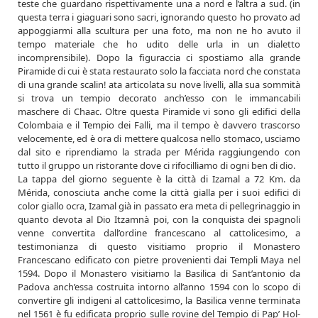
teste che guardano rispettivamente una a nord e l’altra a sud. (in
questa terra i giaguari sono sacri, ignorando questo ho provato ad
appoggiarmi alla scultura per una foto, ma non ne ho avuto il
tempo materiale che ho udito delle urla in un dialetto
incomprensibile). Dopo la figuraccia ci spostiamo alla grande
Piramide di cui è stata restaurato solo la facciata nord che constata
di una grande scalin! ata articolata su nove livelli, alla sua sommità
si trova un tempio decorato anch’esso con le immancabili
maschere di Chaac. Oltre questa Piramide vi sono gli edifici della
Colombaia e il Tempio dei Falli, ma il tempo è davvero trascorso
velocemente, ed è ora di mettere qualcosa nello stomaco, usciamo
dal sito e riprendiamo la strada per Mérida raggiungendo con
tutto il gruppo un ristorante dove ci rifocilliamo di ogni ben di dio.
La tappa del giorno seguente è la città di Izamal a 72 Km. da
Mérida, conosciuta anche come la città gialla per i suoi edifici di
color giallo ocra, Izamal già in passato era meta di pellegrinaggio in
quanto devota al Dio Itzamnà poi, con la conquista dei spagnoli
venne convertita dall’ordine francescano al cattolicesimo, a
testimonianza di questo visitiamo proprio il Monastero
Francescano edificato con pietre provenienti dai Templi Maya nel
1594. Dopo il Monastero visitiamo la Basilica di Sant’antonio da
Padova anch’essa costruita intorno all’anno 1594 con lo scopo di
convertire gli indigeni al cattolicesimo, la Basilica venne terminata
nel 1561 è fu edificata proprio sulle rovine del Tempio di Pap’ Hol-