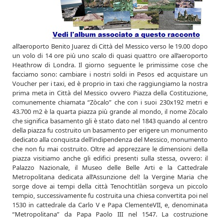
all’aeroporto Benito Juarez di Città del Messico verso le 19.00 dopo
un volo di 14 ore più uno scalo di quasi quattro ore all’aeroporto
Heathrow di Londra. Il giorno seguente le primissime cose che
facciamo sono: cambiare i nostri soldi in Pesos ed acquistare un
Voucher per i taxi, ed è proprio in taxi che raggiungiamo la nostra
prima meta in Città del Messico ovvero Piazza della Costituzione,
comunemente chiamata “Zòcalo” che con i suoi 230x192 metri e
43.700 m2 è la quarta piazza più grande al mondo, il nome Zòcalo
che significa basamento gli è stato dato nel 1843 quando al centro
della piazza fu costruito un basamento per erigere un monumento
dedicato alla conquista dell’indipendenza del Messico, monumento
che non fu mai costruito. Oltre ad apprezzare le dimensioni della
piazza visitiamo anche gli edifici presenti sulla stessa, ovvero: il
Palazzo Nazionale, il Museo delle Belle Arti e la Cattedrale
Metropolitana dedicata all’Assunzione del! la Vergine Maria che
sorge dove ai tempi della città Tenochtitlàn sorgeva un piccolo
tempio, successivamente fu costruita una chiesa convertita poi nel
1530 in cattedrale da Carlo V e Papa ClementeVII, e, denominata
“Metropolitana” da Papa Paolo III nel 1547. La costruzione