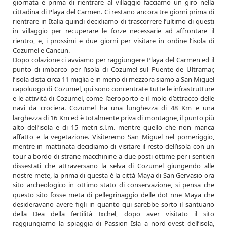
giornata e prima di rientrare al villaggio facciamo un giro nella
cittadina di Playa del Carmen. Ci restano ancora tre giorni prima di
rientrare in Italia quindi decidiamo di trascorrere l’ultimo di questi
in villaggio per recuperare le forze necessarie ad affrontare il
rientro, e, i prossimi e due giorni per visitare in ordine l’isola di
Cozumel e Cancun.
Dopo colazione ci avviamo per raggiungere Playa del Carmen ed il
punto di imbarco per l’isola di Cozumel sul Puente de Ultramar,
l’isola dista circa 11 miglia e in meno di mezzora siamo a San Miguel
capoluogo di Cozumel, qui sono concentrate tutte le infrastrutture
e le attività di Cozumel, come l’aeroporto e il molo d’attracco delle
navi da crociera. Cozumel ha una lunghezza di 48 Km e una
larghezza di 16 Km ed è totalmente priva di montagne, il punto più
alto dell’isola e di 15 metri s.l.m. mentre quello che non manca
affatto e la vegetazione. Visiteremo San Miguel nel pomeriggio,
mentre in mattinata decidiamo di visitare il resto dell’isola con un
tour a bordo di strane macchinine a due posti ottime per i sentieri
dissestati che attraversano la selva di Cozumel giungendo alle
nostre mete, la prima di questa è la città Maya di San Gervasio ora
sito archeologico in ottimo stato di conservazione, si pensa che
questo sito fosse meta di pellegrinaggio delle do! nne Maya che
desideravano avere figli in quanto qui sarebbe sorto il santuario
della Dea della fertilità Ixchel, dopo aver visitato il sito
raggiungiamo la spiaggia di Passion Isla a nord-ovest dell’isola,