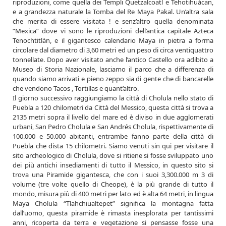
riproduzioni, come quella dei Templi Quetzalcoatl e Tehotihuàcan,
e a grandezza naturale la Tomba del Re Maya Pakal. Un’altra sala
che merita di essere visitata ! e senz’altro quella denominata
“Mexica” dove vi sono le riproduzioni
dell’antica capitale Azteca
Tenochtitlàn, e il gigantesco calendario Maya in pietra a forma
circolare dal diametro di 3,60 metri ed un peso di circa ventiquattro
tonnellate. Dopo aver visitato anche l’antico Castello ora adibito a
Museo di Storia Nazionale, lasciamo il parco che a differenza di
quando siamo arrivati e pieno zeppo sia di gente che di bancarelle
che vendono Tacos , Tortillas e quant’altro.
Il giorno successivo raggiungiamo la città di Cholula nello stato di
Puebla a 120 chilometri da Città del Messico, questa città si trova a
2135 metri sopra il livello del mare ed è diviso in due agglomerati
urbani, San Pedro Cholula e San Andrés Cholula, rispettivamente di
100.000 e 50.000 abitanti, entrambe fanno parte della città di
Puebla che dista 15 chilometri. Siamo venuti sin qui per visitare il
sito archeologico di Cholula, dove si ritiene si fosse sviluppato uno
dei più antichi insediamenti di tutto il Messico, in questo sito si
trova una Piramide gigantesca, che con i suoi 3,300.000 m 3 di
volume (tre volte quello di Cheope), è la più grande di tutto il
mondo, misura più di 400 metri per lato ed è alta 64 metri, in lingua
Maya Cholula “Tlahchiualtepet” significa la montagna fatta
dall’uomo, questa piramide è rimasta inesplorata per tantissimi
anni, ricoperta da terra e vegetazione si pensasse fosse una