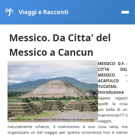
🌴
Viaggi e Racconti
Messico. Da Citta' del
Messico a Cancun
MESSICO: D.F. -
CITTA’ DEL
MESSICO –
ACAPULCO -
YUCATAN.
Introduzione
Sapete ragazzi
quel’è la cosa
più bella di un
matrimonio??? il
viaggio,
naturalmente scherzo, il matrimonio è una cosa seria, ma
organizzare un bel viaggio per questa occorrenza non è niente