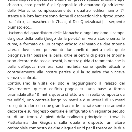
chiostro, ecco perch! é gli Spagnoli lo chiamarono Quadrilatero
delle Monache, complessivamente i quattro edifici hanno 74
stanze e le loro facciate sono ricche di decorazioni che riproducono
tra l’altro, la maschera di Chaac, il Dio Quetzalcoatl, il serpente
piumato ecc...
Usciamo dal quadrilatero delle Monache e raggiungiamo il campo
da gioco della palla (Juego de la pelota) un vero stadio senza le
curve, e formato da un campo erboso delineato da due tribune
laterali dove sono posizionati due anelli di pietra nella quale
bisognava far passare la palla, oltre ai cerchi di pietra le tribune
sono decorate da ossa e teschi, la nostra guida ci rammenta che la
palla dell’epoca non era così morbida come quelle attuali e
contrariamente alle nostre partite qui la squadra che vinceva
veniva sacrificata.
Continuiamo la visita del sito e raggiungiamo il Palazzo del
Governatore, questo edificio poggia su una base a forma
piramidale alta 18 metri, questa struttura è in realtà composta da
tre edifici, uno centrale lungo 55 metri e due laterali di 15 metri
collegati tra loro da due grandi archi, le facciate sono riccamente
decorate e sull’ingresso centrale è raffigurato un regnante seduto
su di un trono. Ai piedi della scalinata principale si trova la
Piattaforma dei Giaguari, sulla quale e disposto un altare
cerimoniale composto da due giaguari uniti per il torace ed le due