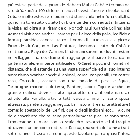
più estese parte dalla piramide Nohoch Mul di Cobà e termina nel
sito di Yaxunà a 100 chilometri più ad ovest. L’area Archeologica di
Cobà è molto estesa e le piramidi distano chilometri l’una dall’altra
quindi il sito è stato dotato ! di bici e tandem con autista. Iniziamo
la visita, ed oltre alla Piramide di Nohoch Mul (Grande Collina) alta
42 metri visitiamo anche: il campo per il gioco della palla, l’edificio a
forma piramidale conosciuto con il nome di “La Iglesia” e la piccola
Piramide di Conjunto Las Pinturas, lasciamo il sito di Cobà e
rientriamo a Playa del Carmen. L’indomani saremmo dovuti restare
nel villaggio, ma decidiamo di raggiungere il parco tematico, in
parte naturale, è in parte artificiale di X-Caret a pochi chilometri di
distanza, che si estende su una vasta superficie ed al suo interno
ammiriamo svariate specie di animali, come: Pappagalli, Fenicotteri
rosa, Coccodrilli, acquari con una miriade di pesci e Squali,
Tartarughe marine e di terra, Pantere, Leoni, Tigri e anche un
grande edificio dove è stato riprodotto un ambiente naturale
adibito alle Farfalle, oltre a tutti questi animali ci sono spazzi
attrezzati, pinete, spiagge, negozi, bar, ristoranti e molte attrattive !
come: lo spettacolo dei Delfini, quello degli indigeni ecc… ! Alcune
delle esperienze che mi sono particolarmente piaciute sono state,
l’immersione in mare con lo scafandro zavorrato ed il tragitto
attraverso un percorso naturale d’acqua, una sorta di fiume a tratti
sotterraneo. Ttrascorriamo in questo favoloso parco quasi l’intera