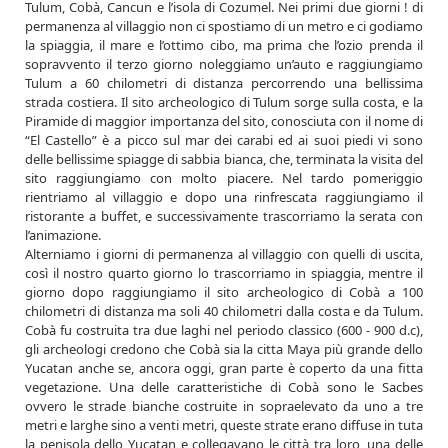
Tulum, Cobà, Cancun e l’isola di Cozumel. Nei primi due giorni ! di
permanenza al villaggio non ci spostiamo di un metro e ci godiamo
la spiaggia, il mare e l’ottimo cibo, ma prima che l’ozio prenda il
sopravvento il terzo giorno noleggiamo un’auto e raggiungiamo
Tulum a 60 chilometri di distanza percorrendo una bellissima
strada costiera. Il sito archeologico di Tulum sorge sulla costa, e la
Piramide di maggior importanza del sito, conosciuta con il nome di
“El Castello” è a picco sul mar dei carabi ed ai suoi piedi vi sono
delle bellissime spiagge di sabbia bianca, che, terminata la visita del
sito raggiungiamo con molto piacere. Nel tardo pomeriggio
rientriamo al villaggio e dopo una rinfrescata raggiungiamo il
ristorante a buffet, e successivamente trascorriamo la serata con
l’animazione.
Alterniamo i giorni di permanenza al villaggio con quelli di uscita,
così il nostro quarto giorno lo trascorriamo in spiaggia, mentre il
giorno dopo raggiungiamo il sito archeologico di Cobà a 100
chilometri di distanza ma soli 40 chilometri dalla costa e da Tulum.
Cobà fu costruita tra due laghi nel periodo classico (600 - 900 d.c),
gli archeologi credono che Cobà sia la citta Maya più grande dello
Yucatan anche se, ancora oggi, gran parte è coperto da una fitta
vegetazione. Una delle caratteristiche di Cobà sono le Sacbes
ovvero le strade bianche costruite in sopraelevato da uno a tre
metri e larghe sino a venti metri, queste strate erano diffuse in tuta
la penisola dello Yucatan e collegavano le città tra loro, una delle