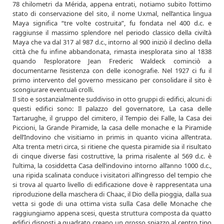
78 chilometri da Mérida, appena entrati, notiamo subito l’ottimo
stato di conservazione del sito, il nome Uxmal, nell’antica lingua
Maya significa “tre volte costruita”, fu fondata nel 400 d.c. e
raggiunse il massimo splendore nel periodo classico della civiltà
Maya che va dal 317 al 987 d.c., intorno al 900 iniziò il declino della
città che fu infine abbandonata, rimasta inesplorata sino al 1838
quando l’esploratore Jean Frederic Waldeck cominciò a
documentarne l’esistenza con delle iconografie. Nel 1927 ci fu il
primo intervento del governo messicano per consolidare il sito è
scongiurare eventuali crolli.
Il sito e sostanzialmente suddiviso in otto gruppi di edifici, alcuni di
questi edifici sono: Il palazzo del governatore, La casa delle
Tartarughe, il gruppo del cimitero, il Tempio dei Falle, la Casa dei
Piccioni, la Grande Piramide, la casa delle monache e la Piramide
dell’Indovino che visitiamo in primis in quanto vicina all’entrata.
Alta trenta metri circa, si ritiene che questa piramide sia il risultato
di cinque diverse fasi costruttive, la prima risalente al 569 d.c. è
l’ultima, la cosiddetta Casa dell’indovino intorno all’anno 1000 d.c.,
una ripida scalinata conduce i visitatori all’ingresso del tempio che
si trova al quarto livello di edificazione dove è rappresentata una
riproduzione della maschera di Chaac, il Dio della pioggia, dalla sua
vetta si gode di una ottima vista sulla Casa delle Monache che
raggiungiamo appena scesi, questa struttura composta da quatto
edifici disposti a quadrato creano un grosso spiazzo al centro tipo