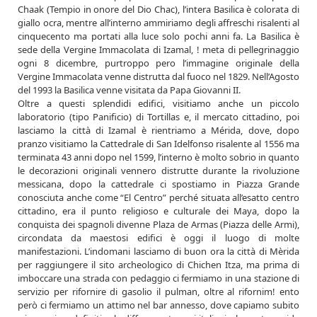
Chaak (Tempio in onore del Dio Chac), l’intera Basilica è colorata di
giallo ocra, mentre all’interno ammiriamo degli affreschi risalenti al
cinquecento ma portati alla luce solo pochi anni fa. La Basilica è
sede della Vergine Immacolata di Izamal, ! meta di pellegrinaggio
ogni 8 dicembre, purtroppo pero l’immagine originale della
Vergine Immacolata venne distrutta dal fuoco nel 1829. Nell’Agosto
del 1993 la Basilica venne visitata da Papa Giovanni II.
Oltre a questi splendidi edifici, visitiamo anche un piccolo
laboratorio (tipo Panificio) di Tortillas e, il mercato cittadino, poi
lasciamo la città di Izamal è rientriamo a Mérida, dove, dopo
pranzo visitiamo la Cattedrale di San Idelfonso risalente al 1556 ma
terminata 43 anni dopo nel 1599, l’interno è molto sobrio in quanto
le decorazioni originali vennero distrutte durante la rivoluzione
messicana, dopo la cattedrale ci spostiamo in Piazza Grande
conosciuta anche come “El Centro” perché situata all’esatto centro
cittadino, era il punto religioso e culturale dei Maya, dopo la
conquista dei spagnoli divenne Plaza de Armas (Piazza delle Armi),
circondata da maestosi edifici è oggi il luogo di molte
manifestazioni. L’indomani lasciamo di buon ora la città di Mèrida
per raggiungere il sito archeologico di Chichen Itza, ma prima di
imboccare una strada con pedaggio ci fermiamo in una stazione di
servizio per rifornire di gasolio il pulman, oltre al rifornim! ento
però ci fermiamo un attimo nel bar annesso, dove capiamo subito