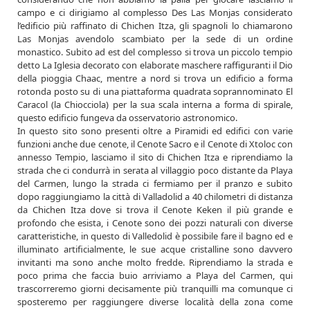
campo e ci dirigiamo al complesso Des Las Monjas considerato
l’edificio più raffinato di Chichen Itza, gli spagnoli lo chiamarono
Las Monjas avendolo scambiato per la sede di un ordine
monastico. Subito ad est del complesso si trova un piccolo tempio
detto La Iglesia decorato con elaborate maschere raffiguranti il Dio
della pioggia Chaac, mentre a nord si trova un edificio a forma
rotonda posto su di una piattaforma quadrata soprannominato El
Caracol (la Chiocciola) per la sua scala interna a forma di spirale,
questo edificio fungeva da osservatorio astronomico.
In questo sito sono presenti oltre a Piramidi ed edifici con varie
funzioni anche due cenote, il Cenote Sacro e il Cenote di Xtoloc con
annesso Tempio, lasciamo il sito di Chichen Itza e riprendiamo la
strada che ci condurrà in serata al villaggio poco distante da Playa
del Carmen, lungo la strada ci fermiamo per il pranzo e subito
dopo raggiungiamo la città di Valladolid a 40 chilometri di distanza
da Chichen Itza dove si trova il Cenote Keken il più grande e
profondo che esista, i Cenote sono dei pozzi naturali con diverse
caratteristiche, in questo di Valledolid è possibile fare il bagno ed e
illuminato artificialmente, le sue acque cristalline sono davvero
invitanti ma sono anche molto fredde. Riprendiamo la strada e
poco prima che faccia buio arriviamo a Playa del Carmen, qui
trascorreremo giorni decisamente più tranquilli ma comunque ci
sposteremo per raggiungere diverse località della zona come