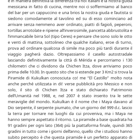
e in maniera definitiva la differenza tra noi italiani e la nostra guida
messicana in fatto di cucina, mentre noi ci soffermiamo al banco
del bar per un cappuccino e una brios la nostra giuda e l’autista si
siedono comodamente al tavolino ed su di esso cominciano ad
arrivare senza nemmeno aver ordinato, piatti di fagioli, peperoni,
tortillas arrotolate e ripiene all’inverosimile, pancetta abbrustolita e
l’immancabile birra Sol (tipo Ceres) e pensare che sono solo le otto
e venti di mattina, sottolineo che qualche italiano, eroe di turno,
prova ad ordinare qualcosa di simile ma poco più tardi durante il
viaggio pagherà dazio. Oltrepassiamo il casello autostradale
lasciando definitivamente la città di Mérida e percorriamo i 130
chilometri che ci dividono da Chichen Itza, dove arriviamo poco
prima delle 10.00. In questo sito che si estende per 3 Km2 si trova la
Piramide di Kukulkan conosciuta co! me “El Castillo” molto nota
anche perché utilizzata in di! verse pubblicità pro Messico e non
solo, il sito di Chichen Itza e stato dichiarato Patrimonio
dell’Umanità nel 1988, e, nel 2007 è stato inserito tra le sette
meraviglie del mondo. Kukulkan è il nome che i Maya davano al
Dio serpente, il serpente piumato, che un giorno del 999 d.c. lascio
la terra per tornare nei luoghi da cui proveniva, ma i Maya ne
hanno sempre aspettato il ritorno. La piramide a base quadrata ha
91 gradini per ogni lato (364) più la piattaforma finale, quindi 365
gradini in tutto come i giorni dell’anno, quello che i studiosi hanno
subito percepito è che questa piramide è un perfetto apparato di