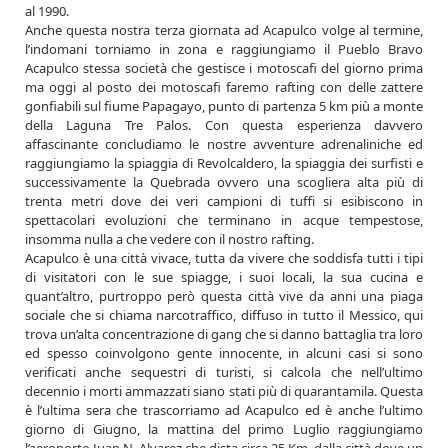
al 1990.
Anche questa nostra terza giornata ad Acapulco volge al termine,
l’indomani torniamo in zona e raggiungiamo il Pueblo Bravo
Acapulco stessa società che gestisce i motoscafi del giorno prima
ma oggi al posto dei motoscafi faremo rafting con delle zattere
gonfiabili sul fiume Papagayo, punto di partenza 5 km più a monte
della Laguna Tre Palos. Con questa esperienza davvero
affascinante concludiamo le nostre avventure adrenaliniche ed
raggiungiamo la spiaggia di Revolcaldero, la spiaggia dei surfisti e
successivamente la Quebrada ovvero una scogliera alta più di
trenta metri dove dei veri campioni di tuffi si esibiscono in
spettacolari evoluzioni che terminano in acque tempestose,
insomma nulla a che vedere con il nostro rafting.
Acapulco è una città vivace, tutta da vivere che soddisfa tutti i tipi
di visitatori con le sue spiagge, i suoi locali, la sua cucina e
quant’altro, purtroppo però questa città vive da anni una piaga
sociale che si chiama narcotraffico, diffuso in tutto il Messico, qui
trova un’alta concentrazione di gang che si danno battaglia tra loro
ed spesso coinvolgono gente innocente, in alcuni casi si sono
verificati anche sequestri di turisti, si calcola che nell’ultimo
decennio i morti ammazzati siano stati più di quarantamila. Questa
è l’ultima sera che trascorriamo ad Acapulco ed è anche l’ultimo
giorno di Giugno, la mattina del primo Luglio raggiungiamo