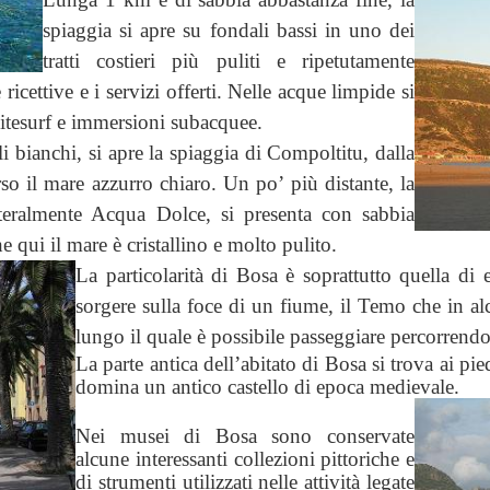
spiaggia si apre su fondali bassi in uno dei
tratti costieri più puliti e ripetutamente
 ricettive e i servizi offerti. Nelle acque limpide si
kitesurf e immersioni subacquee.
li bianchi, si apre la spiaggia di Compoltitu, dalla
so il mare azzurro chiaro. Un po’ più distante, la
teralmente Acqua Dolce, si presenta con sabbia
e qui il mare è cristallino e molto pulito.
La particolarità di Bosa è soprattutto quella di e
sorgere sulla foce di un fiume, il Temo che in alc
lungo il quale è possibile passeggiare percorren
La parte antica dell’abitato di Bosa si trova ai pie
domina un antico castello di epoca medievale.
Nei musei di Bosa sono conservate
alcune interessanti collezioni pittoriche e
di strumenti utilizzati nelle attività legate