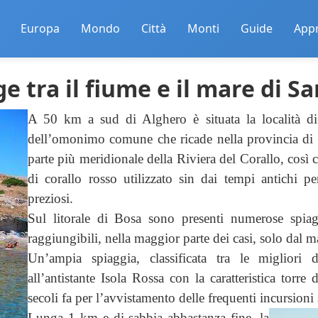
Europa
Mondo
Città
Monti
Guide
App
ge tra il fiume e il mare di S
A 50 km a sud di Alghero è situata la località d
dell’omonimo comune che ricade nella provincia di O
parte più meridionale della Riviera del Corallo, così 
di corallo rosso utilizzato sin dai tempi antichi pe
preziosi.
Sul litorale di Bosa sono presenti numerose spiag
raggiungibili, nella maggior parte dei casi, solo dal m
Un’ampia spiaggia, classificata tra le migliori 
all’antistante Isola Rossa con la caratteristica torre
secoli fa per l’avvistamento delle frequenti incursioni
Lunga 1 km e di sabbia abbastanza fine, la