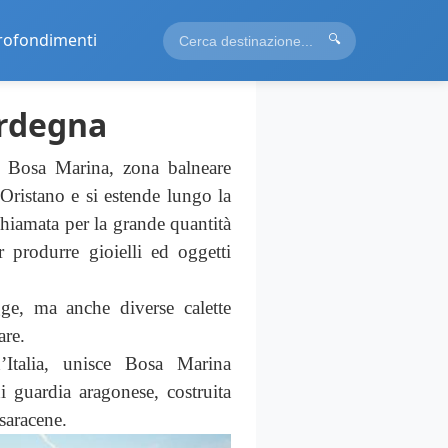
rofondimenti
🔍
ardegna
i Bosa Marina, zona balneare
ristano e si estende lungo la
chiamata per la grande quantità
r produrre gioielli ed oggetti
ge, ma anche diverse calette
are.
d’Italia, unisce Bosa Marina
 di guardia aragonese, costruita
 saracene.