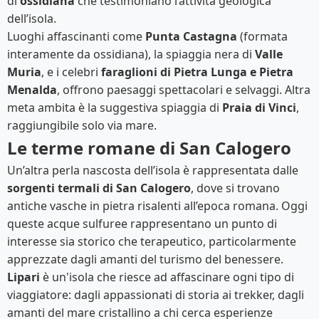
di
ossidiana
che testimoniano l’attività geologica
dell’isola.
Luoghi affascinanti come
Punta Castagna
(formata
interamente da ossidiana), la spiaggia nera di
Valle
Muria
, e i celebri
faraglioni di Pietra Lunga e Pietra
Menalda
, offrono paesaggi spettacolari e selvaggi. Altra
meta ambita è la suggestiva spiaggia di
Praia di Vinci
,
raggiungibile solo via mare.
Le terme romane di San Calogero
Un’altra perla nascosta dell’isola è rappresentata dalle
sorgenti termali di San Calogero
, dove si trovano
antiche vasche in pietra risalenti all’epoca romana. Oggi
queste acque sulfuree rappresentano un punto di
interesse sia storico che terapeutico, particolarmente
apprezzate dagli amanti del turismo del benessere.
Lipari
è un'isola che riesce ad affascinare ogni tipo di
viaggiatore: dagli appassionati di storia ai trekker, dagli
amanti del mare cristallino a chi cerca esperienze