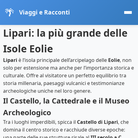
🌴
Viaggi e Racconti
Lipari: la più grande delle
Isole Eolie
Lipari
è l’isola principale dell’arcipelago delle
Eolie
, non
solo per estensione ma anche per l’importanza storica e
culturale. Offre al visitatore un perfetto equilibrio tra
storia millenaria, paesaggi vulcanici e testimonianze
archeologiche uniche nel loro genere.
Il Castello, la Cattedrale e il Museo
Archeologico
Tra i luoghi imperdibili, spicca il
Castello di Lipari
, che
domina il centro storico e racchiude diverse epoche:
una parte delle sue strutture risale al
III secolo a.C.
,