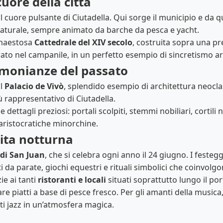
cuore della città
 cuore pulsante di Ciutadella. Qui sorge il municipio e da qu
naturale, sempre animato da barche da pesca e yacht.
 maestosa
Cattedrale del XIV secolo
, costruita sopra una pr
rato nel campanile, in un perfetto esempio di sincretismo ar
timonianze del passato
il
Palacio de Vivò
, splendido esempio di architettura neoclas
ù rappresentativo di Ciutadella.
dettagli preziosi: portali scolpiti, stemmi nobiliari, cortili n
 aristocratiche minorchine.
vita notturna
 di San Juan
, che si celebra ogni anno il 24 giugno. I festeg
 da parate, giochi equestri e rituali simbolici che coinvolgo
ie ai tanti
ristoranti e locali
situati soprattutto lungo il po
e piatti a base di pesce fresco. Per gli amanti della musica, 
i jazz in un’atmosfera magica.