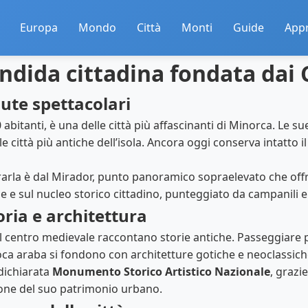
Europa
Mondo
Città
Monti
Guide
App
endida cittadina fondata dai 
dute spettacolari
0 abitanti, è una delle città più affascinanti di Minorca. Le su
città più antiche dell’isola. Ancora oggi conserva intatto il
arla è dal Mirador, punto panoramico sopraelevato che offr
 e sul nucleo storico cittadino, punteggiato da campanili e p
oria e architettura
el centro medievale raccontano storie antiche. Passeggiare p
epoca araba si fondono con architetture gotiche e neoclassi
 dichiarata
Monumento Storico Artistico Nazionale
, grazi
zione del suo patrimonio urbano.