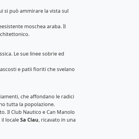
i si può ammirare la vista sul
eesistente moschea araba. Il
chitettonico.
sica. Le sue linee sobrie ed
ascosti e patii fioriti che svelano
giamenti, che affondano le radici
no tutta la popolazione.
rto. Il Club Nautico e Can Manolo
il locale
Sa Clau
, ricavato in una