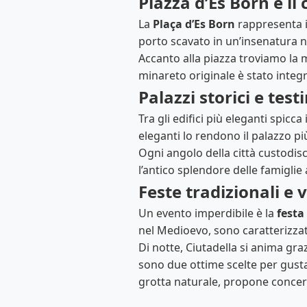
Piazza d’Es Born e il 
La
Plaça d’Es Born
rappresenta il
porto scavato in un’insenatura 
Accanto alla piazza troviamo la
minareto originale è stato integ
Palazzi storici e tes
Tra gli edifici più eleganti spicca 
eleganti lo rendono il palazzo pi
Ogni angolo della città custodisce 
l’antico splendore delle famiglie
Feste tradizionali e 
Un evento imperdibile è la
festa
nel Medioevo, sono caratterizzati
Di notte, Ciutadella si anima graz
sono due ottime scelte per gustar
grotta naturale, propone concert