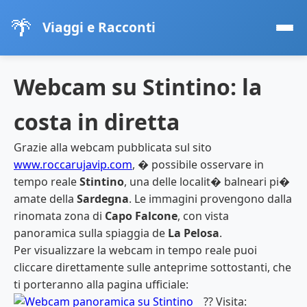
🌴
Viaggi e Racconti
Webcam su Stintino: la
costa in diretta
Grazie alla webcam pubblicata sul sito
www.roccarujavip.com
, � possibile osservare in
tempo reale
Stintino
, una delle localit� balneari pi�
amate della
Sardegna
. Le immagini provengono dalla
rinomata zona di
Capo Falcone
, con vista
panoramica sulla spiaggia de
La Pelosa
.
Per visualizzare la webcam in tempo reale puoi
cliccare direttamente sulle anteprime sottostanti, che
ti porteranno alla pagina ufficiale:
?? Visita: