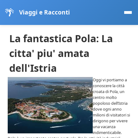
🌴
Viaggi e Racconti
La fantastica Pola: La
citta' piu' amata
dell'Istria
Oggi vi portiamo a
conoscere la città
croata di Pola, un
centro molto
popoloso dell’Istria
dove ogni anno
milioni di visitatori si
dirigono per vivere
una vacanza
indimenticabile.