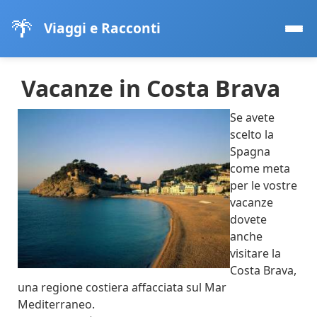
🌴
Viaggi e Racconti
Vacanze in Costa Brava
Se avete
scelto la
Spagna
come meta
per le vostre
vacanze
dovete
anche
visitare la
Costa Brava,
una regione costiera affacciata sul Mar
Mediterraneo.