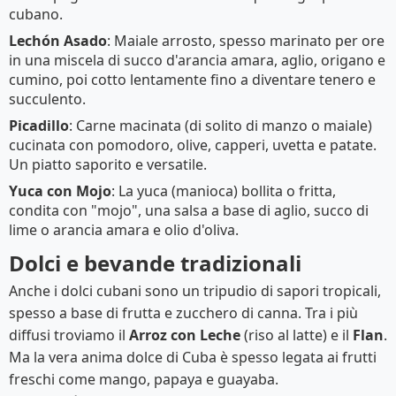
cubano.
Lechón Asado
: Maiale arrosto, spesso marinato per ore
in una miscela di succo d'arancia amara, aglio, origano e
cumino, poi cotto lentamente fino a diventare tenero e
succulento.
Picadillo
: Carne macinata (di solito di manzo o maiale)
cucinata con pomodoro, olive, capperi, uvetta e patate.
Un piatto saporito e versatile.
Yuca con Mojo
: La yuca (manioca) bollita o fritta,
condita con "mojo", una salsa a base di aglio, succo di
lime o arancia amara e olio d'oliva.
Dolci e bevande tradizionali
Anche i dolci cubani sono un tripudio di sapori tropicali,
spesso a base di frutta e zucchero di canna. Tra i più
diffusi troviamo il
Arroz con Leche
(riso al latte) e il
Flan
.
Ma la vera anima dolce di Cuba è spesso legata ai frutti
freschi come mango, papaya e guayaba.