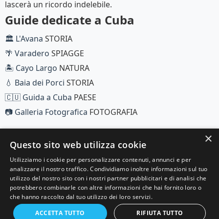
lascerà un ricordo indelebile.
Guide dedicate a Cuba
🏛️ L'Avana
STORIA
🌴 Varadero
SPIAGGE
🏝️ Cayo Largo
NATURA
💧 Baia dei Porci
STORIA
🇨🇺 Guida a Cuba
PAESE
📷 Galleria Fotografica
FOTOGRAFIA
×
Questo sito web utilizza cookie
Utilizziamo i cookie per personalizzare contenuti, annunci e per
analizzare il nostro traffico. Condividiamo inoltre informazioni sul tuo
© 2025 Viaggi e Racconti. Tutti i diritti riservati.
utilizzo del nostro sito con i nostri partner pubblicitari e di analisi che
potrebbero combinarle con altre informazioni che hai fornito loro o
Scopri il mondo con le nostre guide di viaggio
che hanno raccolto dal tuo utilizzo dei loro servizi.
complete e aggiornate.
🤖 Chiedi all'AI
ACCETTA TUTTO
RIFIUTA TUTTO