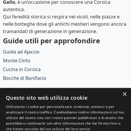
Gallo
, è un’occasione per conoscere una Corsica
autentica.
Qui l’eredità storica si respira nei vicoli, nelle piazze e
nelle botteghe dove gli antichi mestieri vengono ancora
tramandati di generazione in generazione.
Guide utili per approfondire
Guida ad Ajaccio
Monte Cinto
Cucina in Corsica
Bocche di Bonifacio
×
Questo sito web utilizza cookie
Utilizziamo i cookie per personalizzare contenuti, annunci e per
analizzare il nostro traffico. Condividiamo inoltre informazioni sul tuo
© 2025 Viaggi e Racconti. Tutti i diritti riservati.
utilizzo del nostro sito con i nostri partner pubblicitari e di analisi che
potrebbero combinarle con altre informazioni che hai fornito loro o
Scopri il mondo con le nostre guide di viaggio
che hanno raccolto dal tuo utilizzo dei loro servizi.