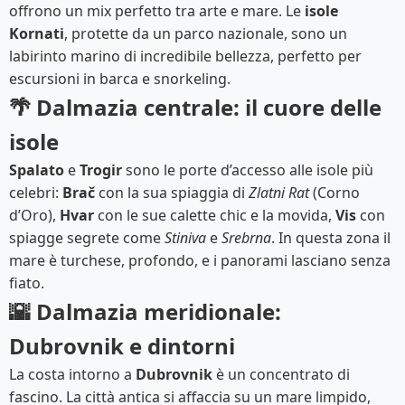
offrono un mix perfetto tra arte e mare. Le
isole
Kornati
, protette da un parco nazionale, sono un
labirinto marino di incredibile bellezza, perfetto per
escursioni in barca e snorkeling.
🌴 Dalmazia centrale: il cuore delle
isole
Spalato
e
Trogir
sono le porte d’accesso alle isole più
celebri:
Brač
con la sua spiaggia di
Zlatni Rat
(Corno
d’Oro),
Hvar
con le sue calette chic e la movida,
Vis
con
spiagge segrete come
Stiniva
e
Srebrna
. In questa zona il
mare è turchese, profondo, e i panorami lasciano senza
fiato.
🌇 Dalmazia meridionale:
Dubrovnik e dintorni
La costa intorno a
Dubrovnik
è un concentrato di
fascino. La città antica si affaccia su un mare limpido,