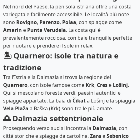
Nel nord del Paese, la penisola istriana offre una costa
variegata e facilmente accessibile. Le località più note
sono
Rovigno
,
Parenzo
,
Polaa
, con spiagge come
Amarin
e
Punta Verudela
. La costa qui è
prevalentemente rocciosa, con baie tranquille perfette
per nuotare e prendere il sole in relax.
🏝️ Quarnero: isole tra natura e
tradizione
Tra l’Istria e la Dalmazia si trova la regione del
Quarnero
, con isole famose come
Krk
,
Cres
e
Lošinj
.
Qui si mescolano foreste verdi, paesini autentici e
spiagge appartate. La baia di
Čikat
a Lošinj e la spiaggia
Vela Plaža
a Baška (Krk) sono tra le più amate.
🌅 Dalmazia settentrionale
Proseguendo verso sud si incontra la
Dalmazia
, con
città storiche e spiagge da cartolina.
Zara
e
Sebenico