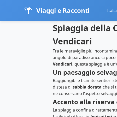
🌴
Viaggi e Racconti
Italia
Spiaggia della C
Vendicari
Tra le meraviglie più incontamin
angolo di paradiso ancora poco f
Vendicari
, questa spiaggia è un
Un paesaggio selvag
Raggiungibile tramite sentieri s
distesa di
sabbia dorata
che si 
ne conservano l’aspetto selvagg
Accanto alla riserva 
La spiaggia confina direttamente
facile imbattersi in
fenicotteri r