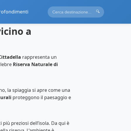
rofondimenti
🔍
vicino a
Cittadella
rappresenta un
elebre
Riserva Naturale di
no, la spiaggia si apre come una
urali
proteggono il paesaggio e
i più preziosi dell’isola. Da qui è
ella riserva. L’ambiente è