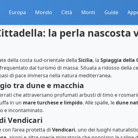
Europa
Mondo
Città
Monti
Guide
App
ittadella: la perla nascosta 
ate della costa sud-orientale della
Sicilia
, la
Spiaggia della 
requentato dal turismo di massa. Situata a ridosso della c
’oasi di pace immersa nella natura mediterranea.
gio tra dune e macchia
terrati che attraversano profumati arbusti di timo e rosmari
tuffa in un
mare turchese e limpido
. Alle spalle, le
dune nat
io e incontaminato.
di Vendicari
 con l’area protetta di
Vendicari
, uno dei luoghi naturalistic
osa
, aironi e altre specie migratorie che popolano le saline d