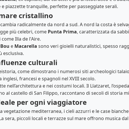
 e piazzette tranquille, perfette per passeggiate serali.
mare cristallino
 cambia radicalmente da nord a sud. A nord la costa è selvagg
iagge più celebri, come
Punta Prima
, caratterizzata da sabb
come Illa de l'Aire.
 Bou
e
Macarella
sono veri gioielli naturalistici, spesso ragg
 esclusiva.
nfluenze culturali
preistoria, come dimostrano i numerosi siti archeologici talaiot
 inglesi, francesi e spagnoli nel XVIII secolo.
e nell’architettura e nei costumi locali. Il Llatzaret, l’ospedal
rno al castello di San Filippo, raccontano di secoli di storia 
deale per ogni viaggiatore
a vegetazione mediterranea, i cieli azzurri e le case bianche.
 La sera, piccoli locali e terrazze sul mare offrono musica dal 