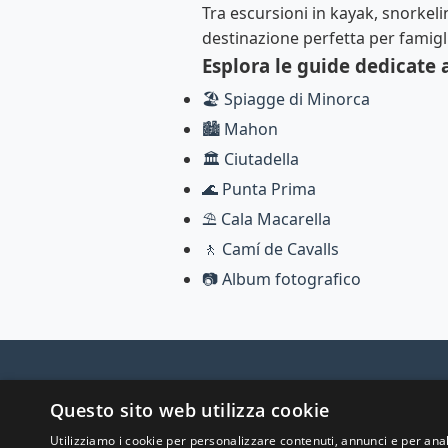
Tra escursioni in kayak, snorkeli
destinazione perfetta per famiglie
Esplora le guide dedicate 
🏖️ Spiagge di Minorca
🏙️ Mahon
🏛️ Ciutadella
🌊 Punta Prima
⛱️ Cala Macarella
🚶 Camí de Cavalls
📷 Album fotografico
Questo sito web utilizza cookie
Scopr
Utilizziamo i cookie per personalizzare contenuti, annunci e per anal