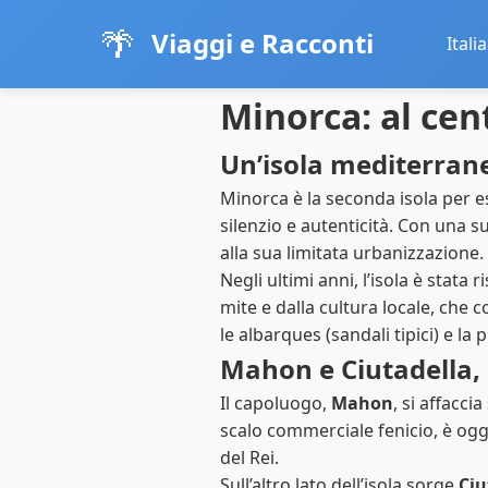
🌴
Viaggi e Racconti
Italia
Minorca: al cen
Un’isola mediterran
Minorca è la seconda isola per es
silenzio e autenticità. Con una s
alla sua limitata urbanizzazione.
Negli ultimi anni, l’isola è stat
mite e dalla cultura locale, che 
le albarques (sandali tipici) e la 
Mahon e Ciutadella, 
Il capoluogo,
Mahon
, si affacc
scalo commerciale fenicio, è oggi 
del Rei.
Sull’altro lato dell’isola sorge
Ciu