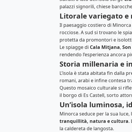
palazzi signorili, chiese barocche
Litorale variegato e 
Il paesaggio costiero di Minorca
rocciose. A sud si trovano le sp
protetta da promontori e isolotti 
Le spiagge di
Cala Mitjana
,
Son
rendendo l’esperienza ancora più
Storia millenaria e i
L’isola è stata abitata fin dalla 
romani, arabi e infine contesa tra
Questo mosaico culturale si riflett
il borgo di Es Castell, sorto atto
Un’isola luminosa, i
Minorca seduce per la sua luce, l
tranquillità, natura e cultura
.
la caldereta de langosta.