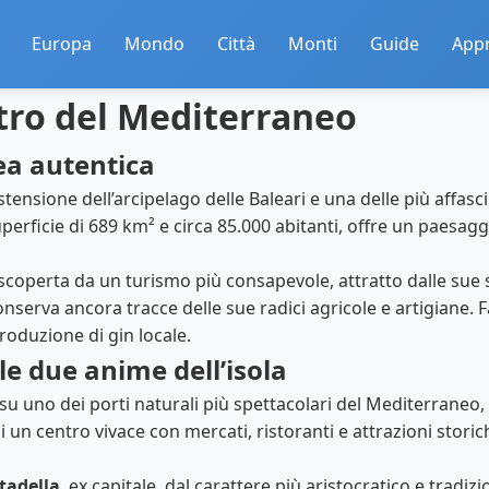
Europa
Mondo
Città
Monti
Guide
App
tro del Mediterraneo
ea autentica
tensione dell’arcipelago delle Baleari e una delle più affasc
uperficie di 689 km² e circa 85.000 abitanti, offre un paesag
a riscoperta da un turismo più consapevole, attratto dalle su
conserva ancora tracce delle sue radici agricole e artigiane.
produzione di gin locale.
le due anime dell’isola
ia su uno dei porti naturali più spettacolari del Mediterran
un centro vivace con mercati, ristoranti e attrazioni storiche 
tadella
, ex capitale, dal carattere più aristocratico e tradizi