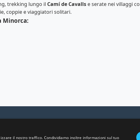
ng, trekking lungo il
Camí de Cavalls
e serate nei villaggi c
, coppie e viaggiatori solitari.
a Minorca:
© 2025 Viaggi e Racconti. Tutti i diritti riservati.
i il mondo con le nostre guide di viaggio complete e aggio
izzare il nostro traffico. Condividiamo inoltre informazioni sul tuo