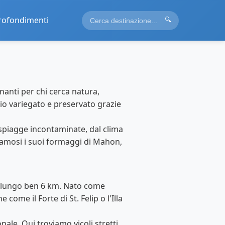
rofondimenti
🔍
inanti per chi cerca natura,
gio variegato e preservato grazie
e spiagge incontaminate, dal clima
 Famosi i suoi formaggi di Mahon,
eo, lungo ben 6 km. Nato come
come il Forte di St. Felip o l'Illa
onale. Qui troviamo vicoli stretti,