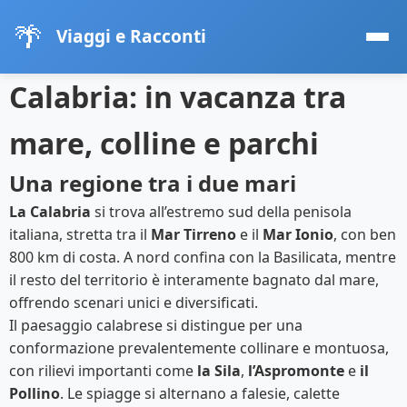
🌴
Viaggi e Racconti
Calabria: in vacanza tra
mare, colline e parchi
Una regione tra i due mari
La Calabria
si trova all’estremo sud della penisola
italiana, stretta tra il
Mar Tirreno
e il
Mar Ionio
, con ben
800 km di costa. A nord confina con la Basilicata, mentre
il resto del territorio è interamente bagnato dal mare,
offrendo scenari unici e diversificati.
Il paesaggio calabrese si distingue per una
conformazione prevalentemente collinare e montuosa,
con rilievi importanti come
la Sila
,
l’Aspromonte
e
il
Pollino
. Le spiagge si alternano a falesie, calette