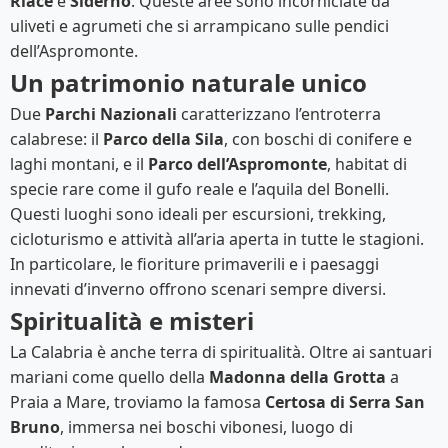
Riace
e
Siderno
. Queste aree sono incorniciate da
uliveti e agrumeti che si arrampicano sulle pendici
dell’Aspromonte.
Un patrimonio naturale unico
Due
Parchi Nazionali
caratterizzano l’entroterra
calabrese: il
Parco della Sila
, con boschi di conifere e
laghi montani, e il
Parco dell’Aspromonte
, habitat di
specie rare come il gufo reale e l’aquila del Bonelli.
Questi luoghi sono ideali per escursioni, trekking,
cicloturismo e attività all’aria aperta in tutte le stagioni.
In particolare, le fioriture primaverili e i paesaggi
innevati d’inverno offrono scenari sempre diversi.
Spiritualità e misteri
La Calabria è anche terra di spiritualità. Oltre ai santuari
mariani come quello della
Madonna della Grotta
a
Praia a Mare, troviamo la famosa
Certosa di Serra San
Bruno
, immersa nei boschi vibonesi, luogo di