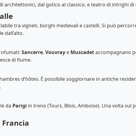
li architettonici, dal gotico al classico, e teatro di intrighi di
alle
abile tra vigneti, borghi medievali e castelli. Si può percorr
 dall’alto.
profumati:
Sancerre
,
Vouvray
e
Muscadet
accompagnano perf
pesce di fiume.
 chambres d’hôtes. È possibile soggiornare in antiche resid
.
ile da
Parigi
in treno (Tours, Blois, Amboise). Una volta sul p
a Francia