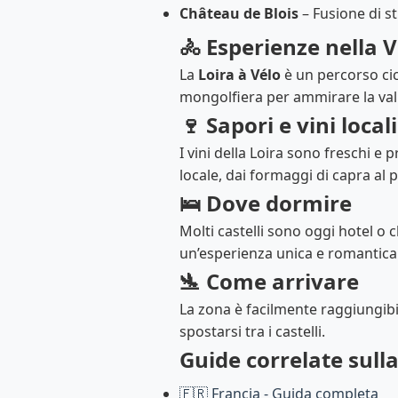
Château de Blois
– Fusione di sti
🚴 Esperienze nella V
La
Loira à Vélo
è un percorso cicl
mongolfiera per ammirare la valle
🍷 Sapori e vini locali
I vini della Loira sono freschi e 
locale, dai formaggi di capra al 
🛌 Dove dormire
Molti castelli sono oggi hotel o
un’esperienza unica e romantica
🛬 Come arrivare
La zona è facilmente raggiungib
spostarsi tra i castelli.
Guide correlate sull
🇫🇷 Francia - Guida completa