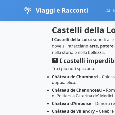
🌴
Viaggi e Racconti
Italia
Castelli della 
I
Castelli della Loira
sono tra le 
dove si intrecciano
arte, potere
nella storia e nella bellezza.
🏰 I castelli imperdibi
Tra i più noti spiccano:
Château de Chambord
– Coloss
doppia elica.
Château de Chenonceau
– Roma
di Poitiers a Caterina de' Medici.
Château d’Amboise
– Dimora rea
Château de Villandry
– Celebre 