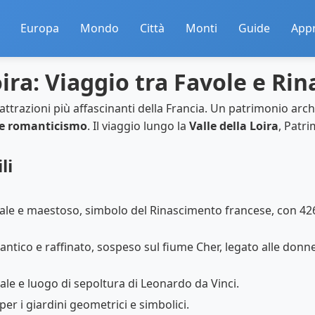
Europa
Mondo
Città
Monti
Guide
App
Loira: Viaggio tra Favole e R
attrazioni più affascinanti della Francia. Un patrimonio arc
 e romanticismo
. Il viaggio lungo la
Valle della Loira
, Patr
li
ale e maestoso, simbolo del Rinascimento francese, con 426 
ntico e raffinato, sospeso sul fiume Cher, legato alle donn
le e luogo di sepoltura di Leonardo da Vinci.
per i giardini geometrici e simbolici.