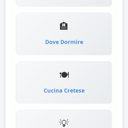
🏨
Dove Dormire
🍽️
Cucina Cretese
💡