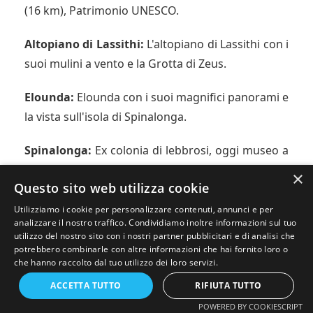
(16 km), Patrimonio UNESCO.
Altopiano di Lassithi:
L'altopiano di Lassithi con i
suoi mulini a vento e la Grotta di Zeus.
Elounda:
Elounda con i suoi magnifici panorami e
la vista sull'isola di Spinalonga.
Spinalonga:
Ex colonia di lebbrosi, oggi museo a
cielo aperto.
×
Questo sito web utilizza cookie
Utilizziamo i cookie per personalizzare contenuti, annunci e per
🎫 Biglietti e Visite
analizzare il nostro traffico. Condividiamo inoltre informazioni sul tuo
utilizzo del nostro sito con i nostri partner pubblicitari e di analisi che
Biglietto combinato:
Include Knossos,
potrebbero combinarle con altre informazioni che hai fornito loro o
che hanno raccolto dal tuo utilizzo dei loro servizi.
Museo Archeologico e altri siti
Gole di Samaria:
Escursione guidata
🤖 Chiedi all'AI
ACCETTA TUTTO
RIFIUTA TUTTO
consigliata (6-8 ore)
POWERED BY COOKIESCRIPT