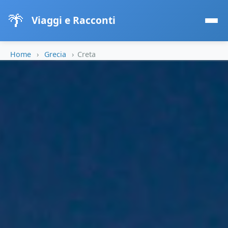
🌴
Viaggi e Racconti
Home
›
Grecia
›
Creta