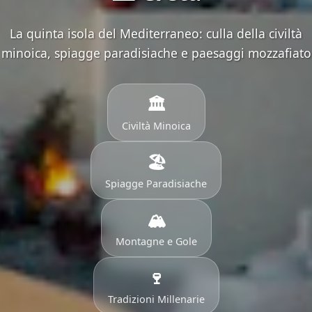
La quinta isola del Mediterraneo: culla della civiltà
minoica, spiagge paradisiache e paesaggi mozzafiato
🏛️
Civiltà Minoica
🏖️
Spiagge Paradisiache
🏔️
Montagne e Gole
🍷
Tradizioni Millenarie