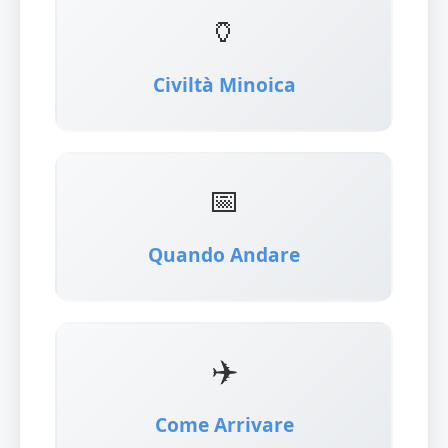
🏺
Civiltà Minoica
📅
Quando Andare
✈️
Come Arrivare