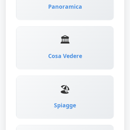
Panoramica
🏛️
Cosa Vedere
🏖️
Spiagge