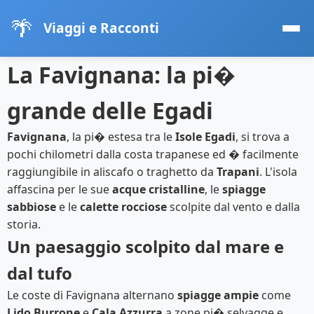
🌴
Viaggi e Racconti
La Favignana: la pi�
grande delle Egadi
Favignana
, la pi� estesa tra le
Isole Egadi
, si trova a
pochi chilometri dalla costa trapanese ed � facilmente
raggiungibile in aliscafo o traghetto da
Trapani
. L'isola
affascina per le sue
acque cristalline
, le
spiagge
sabbiose
e le
calette rocciose
scolpite dal vento e dalla
storia.
Un paesaggio scolpito dal mare e
dal tufo
Le coste di Favignana alternano
spiagge ampie
come
Lido Burrone
e
Cala Azzurra
a zone pi� selvagge e