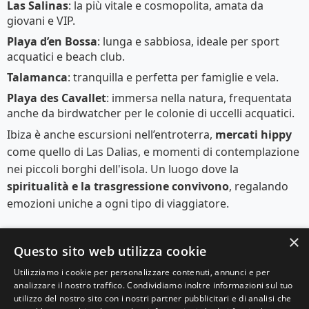
Las Salinas
: la più vitale e cosmopolita, amata da
giovani e VIP.
Playa d’en Bossa
: lunga e sabbiosa, ideale per sport
acquatici e beach club.
Talamanca
: tranquilla e perfetta per famiglie e vela.
Playa des Cavallet
: immersa nella natura, frequentata
anche da birdwatcher per le colonie di uccelli acquatici.
Ibiza è anche escursioni nell’entroterra,
mercati hippy
come quello di Las Dalias, e momenti di contemplazione
nei piccoli borghi dell'isola. Un luogo dove la
spiritualità e la trasgressione convivono
, regalando
emozioni uniche a ogni tipo di viaggiatore.
×
Questo sito web utilizza cookie
Utilizziamo i cookie per personalizzare contenuti, annunci e per
analizzare il nostro traffico. Condividiamo inoltre informazioni sul tuo
© 2025 Viaggi e Racconti. Tutti i diritti riservati.
utilizzo del nostro sito con i nostri partner pubblicitari e di analisi che