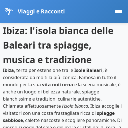
🌴
Viaggi e Racconti
Ibiza: l'isola bianca delle
Baleari tra spiagge,
musica e tradizione
Ibiza
, terza per estensione tra le
Isole Baleari
, è
considerata da molti la più iconica. Famosa in tutto il
mondo per la sua
vita notturna
e la scena musicale, è
anche un luogo di bellezza naturale, spiagge
bianchissime e tradizioni culinarie autentiche.
Chiamata affettuosamente
l’isola bianca
, Ibiza accoglie i
visitatori con una costa frastagliata ricca di
spiagge
sabbiose
, calette nascoste e scogliere panoramiche. Di
giorno si gode del sole e del mare cristallino; di sera, la