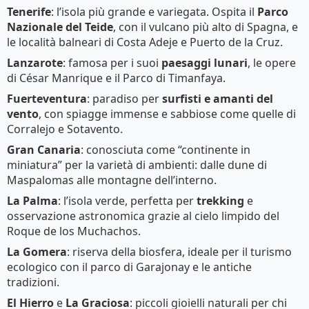
Tenerife
: l’isola più grande e variegata. Ospita il
Parco
Nazionale del Teide
, con il vulcano più alto di Spagna, e
le località balneari di Costa Adeje e Puerto de la Cruz.
Lanzarote
: famosa per i suoi
paesaggi lunari
, le opere
di César Manrique e il Parco di Timanfaya.
Fuerteventura
: paradiso per
surfisti e amanti del
vento
, con spiagge immense e sabbiose come quelle di
Corralejo e Sotavento.
Gran Canaria
: conosciuta come “continente in
miniatura” per la varietà di ambienti: dalle dune di
Maspalomas alle montagne dell’interno.
La Palma
: l’isola verde, perfetta per
trekking
e
osservazione astronomica grazie al cielo limpido del
Roque de los Muchachos.
La Gomera
: riserva della biosfera, ideale per il turismo
ecologico con il parco di Garajonay e le antiche
tradizioni.
El Hierro
e
La Graciosa
: piccoli gioielli naturali per chi