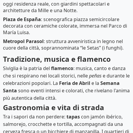
oggi residenza reale, con giardini spettacolari e
architetture da Mille e una Notte.
Plaza de España
: scenografica piazza semicircolare
decorata con ceramiche colorate, immersa nel Parco di
María Luisa.
Metropol Parasol
: struttura avveniristica in legno nel
cuore della città, soprannominata “le Setas” (i funghi).
Tradizione, musica e flamenco
Siviglia è la patria del
flamenco
: musica, canto e danza
che si respirano nei locali storici, nelle
peñas
e durante le
celebrazioni popolari. La
Feria de Abril
e la
Semana
Santa
sono eventi intensi e colorati, che rivelano l'anima
più autentica della città.
Gastronomia e vita di strada
Tra i sapori da non perdere:
tapas
con jamón ibérico,
salmorejo, crocchette e tortilla, accompagnati da una
cerveza fresca o un bicchiere di manzanilla. I quartieri di