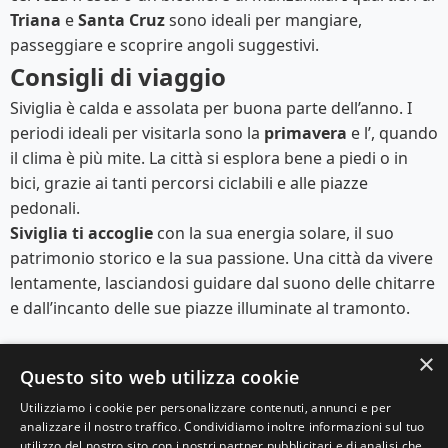
Triana
e
Santa Cruz
sono ideali per mangiare,
passeggiare e scoprire angoli suggestivi.
Consigli di viaggio
Siviglia è calda e assolata per buona parte dell’anno. I
periodi ideali per visitarla sono la
primavera
e l’
, quando
il clima è più mite. La città si esplora bene a piedi o in
bici, grazie ai tanti percorsi ciclabili e alle piazze
pedonali.
Siviglia ti accoglie
con la sua energia solare, il suo
patrimonio storico e la sua passione. Una città da vivere
lentamente, lasciandosi guidare dal suono delle chitarre
e dall’incanto delle sue piazze illuminate al tramonto.
×
Questo sito web utilizza cookie
Utilizziamo i cookie per personalizzare contenuti, annunci e per
analizzare il nostro traffico. Condividiamo inoltre informazioni sul tuo
© 2025 Viaggi e Racconti. Tutti i diritti riservati.
utilizzo del nostro sito con i nostri partner pubblicitari e di analisi che