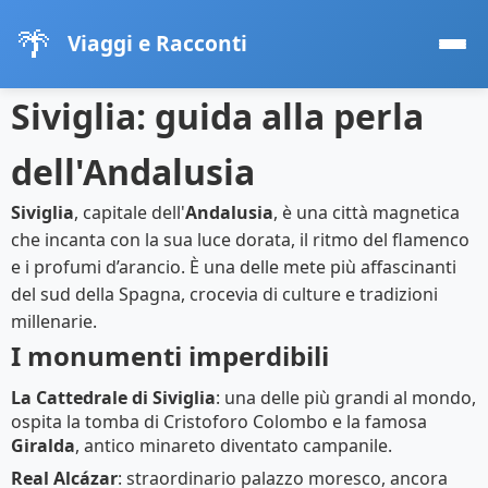
🌴
Viaggi e Racconti
Siviglia: guida alla perla
dell'Andalusia
Siviglia
, capitale dell'
Andalusia
, è una città magnetica
che incanta con la sua luce dorata, il ritmo del flamenco
e i profumi d’arancio. È una delle mete più affascinanti
del sud della Spagna, crocevia di culture e tradizioni
millenarie.
I monumenti imperdibili
La Cattedrale di Siviglia
: una delle più grandi al mondo,
ospita la tomba di Cristoforo Colombo e la famosa
Giralda
, antico minareto diventato campanile.
Real Alcázar
: straordinario palazzo moresco, ancora