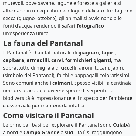
mutevoli, dove savane, lagune e foreste a galleria si
alternano in un equilibrio ecologico delicato. In stagione
secca (giugno–ottobre), gli animali si avvicinano alle
fonti d’acqua rendendo il
safari fotografico
un’esperienza unica.
La fauna del Pantanal
Il Pantanal è l’habitat naturale di
giaguari
,
tapiri
,
capibara
,
armadilli
,
cervi
,
formichieri giganti
, ma
soprattutto di migliaia di
uccelli
: aironi, tucani, jabiru
(simbolo del Pantanal), falchi e pappagalli coloratissimi.
Sono comuni anche i
caimani
, spesso visibili a centinaia
nei corsi d’acqua, e diverse specie di serpenti. La
biodiversità è impressionante e il rispetto per l’ambiente
è essenziale per mantenerla intatta.
Come visitare il Pantanal
Le principali basi per esplorare il Pantanal sono
Cuiabá
a nord e
Campo Grande
a sud. Da lì si raggiungono