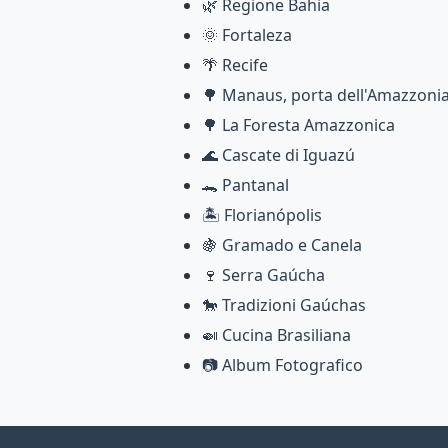
🌿 Regione Bahia
🌞 Fortaleza
🌴 Recife
🌳 Manaus, porta dell'Amazzoni
🌳 La Foresta Amazzonica
🌊 Cascate di Iguazú
🐊 Pantanal
🏝️ Florianópolis
🍇 Gramado e Canela
🍷 Serra Gaúcha
🐎 Tradizioni Gaúchas
🍛 Cucina Brasiliana
📷 Album Fotografico