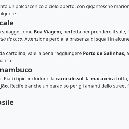
enta un palcoscenico a cielo aperto, con gigantesche marione
olgente.
icale
on spiagge come
Boa Viagem
, perfetta per prendere il sole
ua de coco
. Attenzione però alla presenza di squali in alcune
da cartolina, vale la pena raggiungere
Porto de Galinhas
, 
ianca.
ernambuco
. Piatti tipici includono la
carne-de-sol
, la
macaxeira
fritta,
ijão
. Recife è anche un paradiso per gli amanti dello street 
asile