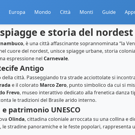
Europa
Mondo
Città
Monti
Guide
App
 spiagge e storia del nordest
rnambuco
, è una città affascinante soprannominata “la Vene
 nel cuore del nordest, unisce spiagge urbane, storia colonia
ima espressione nel
Carnevale
.
 Recife Antigo
o della città. Passeggiando tra strade acciottolate si incontra
rada
e il colorato
Marco Zero
, punto simbolico da cui si mi
do Frevo
, museo interattivo dedicato alla frenetica danza t
onta le tradizioni del Brasile arido interno.
la e patrimonio UNESCO
rova
Olinda
, cittadina coloniale arroccata su una collina e 
i, le stradine panoramiche e le feste popolari, rappresenta
.