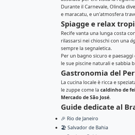
Durante il Carnevale, Olinda div
e maracatu, e un'atmosfera trav
Spiagge e relax trop
Recife vanta una lunga costa c
rilassarsi nei chioschi con una
ág
sempre la segnaletica.
Per un bagno sicuro e paesaggi 
le sue piscine naturali e sabbia b
Gastronomia del P
La cucina locale è ricca e speziata
le zuppe come la
caldinho de fe
Mercado de São José
.
Guide dedicate al Br
🎉 Rio de Janeiro
🏖️ Salvador de Bahia