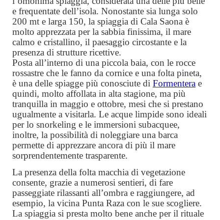
l’omonima spiaggia, considerata una delle più belle
e frequentate dell’isola. Nonostante sia lunga solo
200 mt e larga 150, la spiaggia di Cala Saona è
molto apprezzata per la sabbia finissima, il mare
calmo e cristallino, il paesaggio circostante e la
presenza di strutture ricettive.
Posta all’interno di una piccola baia, con le rocce
rossastre che le fanno da cornice e una folta pineta,
è una delle spiagge più conosciute di
Formentera
e
quindi, molto affollata in alta stagione, ma più
tranquilla in maggio e ottobre, mesi che si prestano
ugualmente a visitarla. Le acque limpide sono ideali
per lo snorkeling e le immersioni subacquee,
inoltre, la possibilità di noleggiare una barca
permette di apprezzare ancora di più il mare
sorprendentemente trasparente.
La presenza della folta macchia di vegetazione
consente, grazie a numerosi sentieri, di fare
passeggiate rilassanti all’ombra e raggiungere, ad
esempio, la vicina Punta Raza con le sue scogliere.
La spiaggia si presta molto bene anche per il rituale