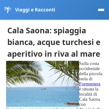
🌴
Viaggi e Racconti
Cala Saona: spiaggia
bianca, acque turchesi e
aperitivo in riva al mare
Sulla costa
occidentale
della piccola
isola di
Formentera
è situata la
località di
Cala Saona
con