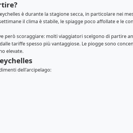
tire?
Seychelles è durante la stagione secca, in particolare nei mes
settimane il clima è stabile, le spiagge poco affollate e le c
e però scoraggiare: molti viaggiatori scelgono di partire a
e dalle tariffe spesso più vantaggiose. Le piogge sono conce
no elevate.
Seychelles
dimenti dell'arcipelago: