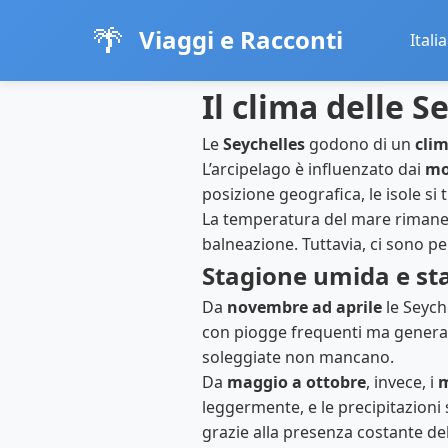
🌴
Viaggi e Racconti
Italia
Il clima delle 
Le
Seychelles
godono di un
clim
L’arcipelago è influenzato dai
mo
posizione geografica, le isole si 
La temperatura del mare rimane s
balneazione. Tuttavia, ci sono per
Stagione umida e st
Da
novembre ad aprile
le Seych
con piogge frequenti ma general
soleggiate non mancano.
Da
maggio a ottobre
, invece, i
m
leggermente, e le precipitazioni
grazie alla presenza costante del