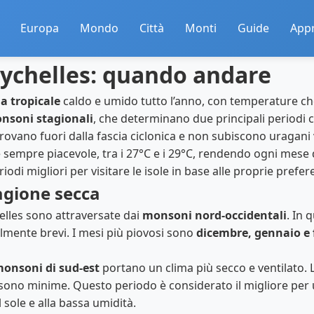
Europa
Mondo
Città
Monti
Guide
App
Seychelles: quando andare
a tropicale
caldo e umido tutto l’anno, con temperature che 
nsoni stagionali
, che determinano due principali periodi cl
trovano fuori dalla fascia ciclonica e non subiscono uragani 
empre piacevole, tra i 27°C e i 29°C, rendendo ogni mese d
iodi migliori per visitare le isole in base alle proprie prefer
agione secca
elles sono attraversate dai
monsoni nord-occidentali
. In 
mente brevi. I mesi più piovosi sono
dicembre, gennaio e 
onsoni di sud-est
portano un clima più secco e ventilato.
 sono minime. Questo periodo è considerato il migliore per 
 sole e alla bassa umidità.