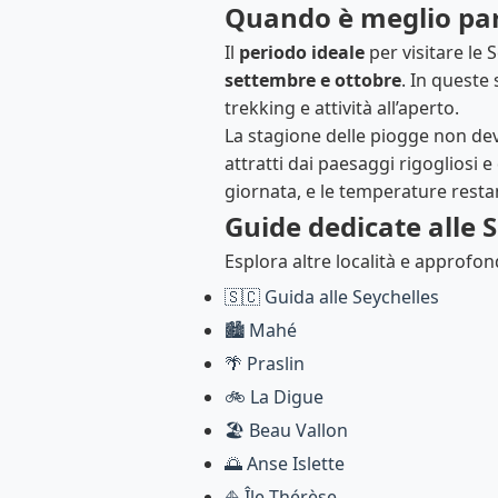
Quando è meglio par
Il
periodo ideale
per visitare le 
settembre e ottobre
. In queste 
trekking e attività all’aperto.
La stagione delle piogge non dev
attratti dai paesaggi rigogliosi 
giornata, e le temperature resta
Guide dedicate alle 
Esplora altre località e approfon
🇸🇨 Guida alle Seychelles
🏙️ Mahé
🌴 Praslin
🚲 La Digue
🏖️ Beau Vallon
🌅 Anse Islette
⛵ Île Thérèse