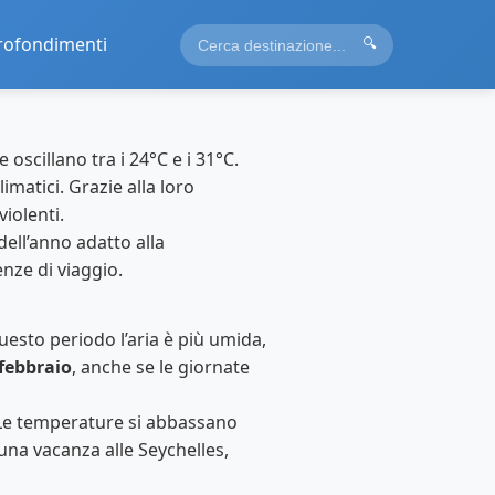
rofondimenti
🔍
oscillano tra i 24°C e i 31°C.
imatici. Grazie alla loro
violenti.
ell’anno adatto alla
enze di viaggio.
questo periodo l’aria è più umida,
febbraio
, anche se le giornate
 Le temperature si abbassano
una vacanza alle Seychelles,