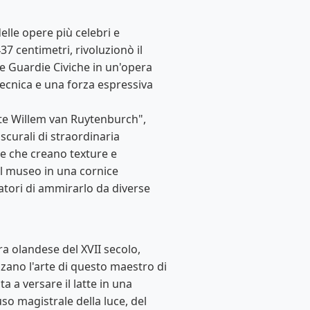
lle opere più celebri e
7 centimetri, rivoluzionò il
e Guardie Civiche in un'opera
cnica e una forza espressiva
nte Willem van Ruytenburch",
scurali di straordinaria
se che creano texture e
del museo in una cornice
atori di ammirarlo da diverse
ra olandese del XVII secolo,
zzano l'arte di questo maestro di
a a versare il latte in una
o magistrale della luce, del