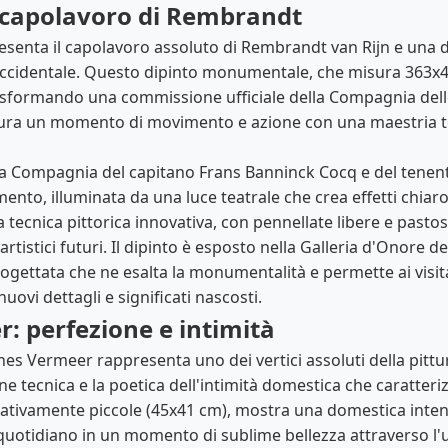
l capolavoro di Rembrandt
esenta il capolavoro assoluto di Rembrandt van Rijn e una de
e occidentale. Questo dipinto monumentale, che misura 363x43
rasformando una commissione ufficiale della Compagnia dell
ura un momento di movimento e azione con una maestria te
 è "La Compagnia del capitano Frans Banninck Cocq e del tene
ento, illuminata da una luce teatrale che crea effetti chiaro
 tecnica pittorica innovativa, con pennellate libere e pasto
artistici futuri. Il dipinto è esposto nella Galleria d'Onore 
gettata che ne esalta la monumentalità e permette ai visit
ovi dettagli e significati nascosti.
r: perfezione e intimità
nes Vermeer rappresenta uno dei vertici assoluti della pittu
e tecnica e la poetica dell'intimità domestica che caratteri
relativamente piccole (45x41 cm), mostra una domestica intent
uotidiano in un momento di sublime bellezza attraverso l'us