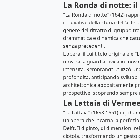
La Ronda di notte: i
"La Ronda di notte" (1642) rappr
innovative della storia dell'art
genere del ritratto di gruppo t
drammatica e dinamica che catt
senza precedenti.
L'opera, il cui titolo originale
mostra la guardia civica in movim
intensità. Rembrandt utilizzò una
profondità, anticipando sviluppi 
architettonica appositamente pro
prospettive, scoprendo sempre nu
La Lattaia di Vermee
"La Lattaia" (1658-1661) di Johan
un'opera che incarna la perfezion
Delft. Il dipinto, di dimensioni 
ciotola, trasformando un gesto q