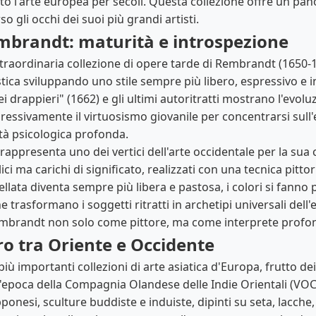
o l'arte europea per secoli. Questa collezione offre un pa
o gli occhi dei suoi più grandi artisti.
embrandt: maturità e introspezione
raordinaria collezione di opere tarde di Rembrandt (1650-16
stica sviluppando uno stile sempre più libero, espressivo e
i drappieri" (1662) e gli ultimi autoritratti mostrano l'evolu
essivamente il virtuosismo giovanile per concentrarsi sull'e
ità psicologica profonda.
 rappresenta uno dei vertici dell'arte occidentale per la sua
i ma carichi di significato, realizzati con una tecnica pittor
llata diventa sempre più libera e pastosa, i colori si fanno p
he trasformano i soggetti ritratti in archetipi universali d
embrandt non solo come pittore, ma come interprete profo
ro tra Oriente e Occidente
iù importanti collezioni di arte asiatica d'Europa, frutto de
e l'epoca della Compagnia Olandese delle Indie Orientali (VO
onesi, sculture buddiste e induiste, dipinti su seta, lacche,