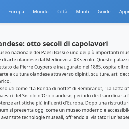
Europa
Mondo
Città
Monti
Guide
App
landese: otto secoli di capolavori
useo nazionale dei Paesi Bassi e uno dei più importanti mu
one di arte olandese dal Medioevo al XX secolo. Questo pal
ettato da Pierre Cuypers e inaugurato nel 1885, ospita oltre
 arte e cultura olandese attraverso dipinti, sculture, arti de
orico.
ssoluti come "La Ronda di notte" di Rembrandt, "La Lattaia"
maestri del Secolo d'Oro olandese, periodo di straordinaria fi
otenze artistiche più influenti d'Europa. Dopo una ristruttu
useum si presenta oggi come un museo moderno e accessibil
ù avanzate tecnologie museali, offrendo ai visitatori un'esp