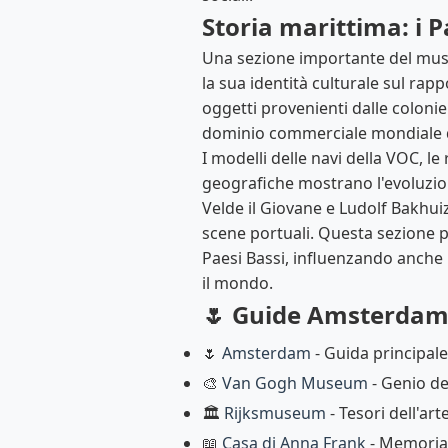
Storia marittima: i P
Una sezione importante del museo
la sua identità culturale sul rapp
oggetti provenienti dalle coloni
dominio commerciale mondiale de
I modelli delle navi della VOC, le
geografiche mostrano l'evoluzion
Velde il Giovane e Ludolf Bakhui
scene portuali. Questa sezione p
Paesi Bassi, influenzando anche 
il mondo.
🌷 Guide Amsterda
🌷
Amsterdam
- Guida principale
🎨
Van Gogh Museum
- Genio de
🏛️
Rijksmuseum
- Tesori dell'ar
📖
Casa di Anna Frank
- Memoria