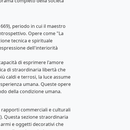
norama completo della società
69), periodo in cui il maestro
 introspettivo. Opere come "La
zione tecnica e spirituale
spressione dell'interiorità
 capacità di esprimere l'amore
ica di straordinaria libertà che
iù caldi e terrosi, la luce assume
ell'esperienza umana. Queste opere
ndo della condizione umana.
i rapporti commerciali e culturali
C). Questa sezione straordinaria
 armi e oggetti decorativi che