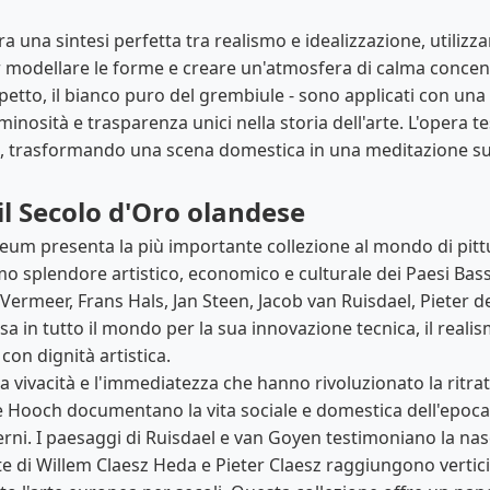
 una sintesi perfetta tra realismo e idealizzazione, utilizz
per modellare le forme e creare un'atmosfera di calma concentr
rpetto, il bianco puro del grembiule - sono applicati con una 
uminosità e trasparenza unici nella storia dell'arte. L'opera 
o, trasformando una scena domestica in una meditazione sulla
il Secolo d'Oro olandese
seum presenta la più importante collezione al mondo di pit
imo splendore artistico, economico e culturale dei Paesi Bas
Vermeer, Frans Hals, Jan Steen, Jacob van Ruisdael, Pieter d
 in tutto il mondo per la sua innovazione tecnica, il realis
con dignità artistica.
 la vivacità e l'immediatezza che hanno rivoluzionato la ritr
de Hooch documentano la vita sociale e domestica dell'epoca
erni. I paesaggi di Ruisdael e van Goyen testimoniano la nas
 di Willem Claesz Heda e Pieter Claesz raggiungono vertici 