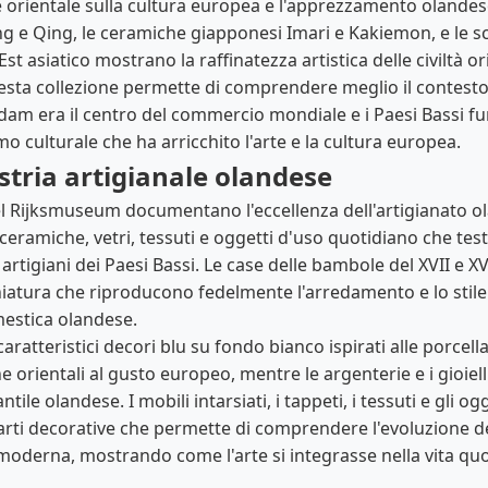
e orientale sulla cultura europea e l'apprezzamento olandese 
ng e Qing, le ceramiche giapponesi Imari e Kakiemon, e le sc
st asiatico mostrano la raffinatezza artistica delle civiltà ori
esta collezione permette di comprendere meglio il contesto 
m era il centro del commercio mondiale e i Paesi Bassi f
 culturale che ha arricchito l'arte e la cultura europea.
stria artigianale olandese
del Rijksmuseum documentano l'eccellenza dell'artigianato ol
ceramiche, vetri, tessuti e oggetti d'uso quotidiano che tes
artigiani dei Paesi Bassi. Le case delle bambole del XVII e XVI
atura che riproducono fedelmente l'arredamento e lo stile 
mestica olandese.
caratteristici decori blu su fondo bianco ispirati alle porcel
e orientali al gusto europeo, mentre le argenterie e i gioiell
ile olandese. I mobili intarsiati, i tappeti, i tessuti e gli o
i decorative che permette di comprendere l'evoluzione del g
moderna, mostrando come l'arte si integrasse nella vita quot