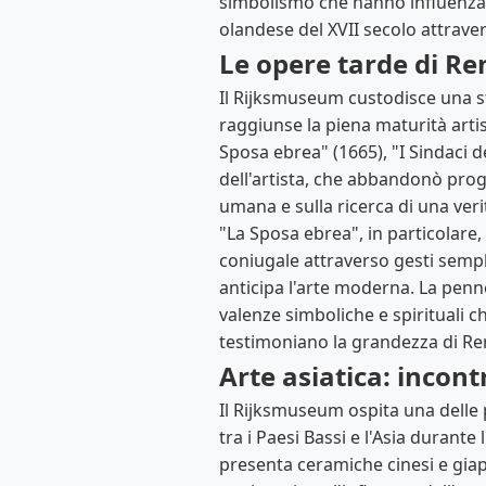
simbolismo che hanno influenzat
olandese del XVII secolo attravers
Le opere tarde di R
Il Rijksmuseum custodisce una st
raggiunse la piena maturità arti
Sposa ebrea" (1665), "I Sindaci de
dell'artista, che abbandonò progr
umana e sulla ricerca di una ver
"La Sposa ebrea", in particolare,
coniugale attraverso gesti semplic
anticipa l'arte moderna. La penne
valenze simboliche e spirituali c
testimoniano la grandezza di R
Arte asiatica: incont
Il Rijksmuseum ospita una delle p
tra i Paesi Bassi e l'Asia durant
presenta ceramiche cinesi e giapp