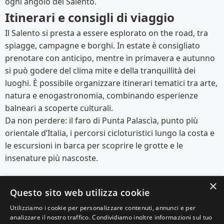
ogni angolo del Salento.
Itinerari e consigli di viaggio
Il Salento si presta a essere esplorato on the road, tra
spiagge, campagne e borghi. In estate è consigliato
prenotare con anticipo, mentre in primavera e autunno
si può godere del clima mite e della tranquillità dei
luoghi. È possibile organizzare itinerari tematici tra arte,
natura e enogastronomia, combinando esperienze
balneari a scoperte culturali.
Da non perdere: il faro di Punta Palascìa, punto più
orientale d’Italia, i percorsi cicloturistici lungo la costa e
le escursioni in barca per scoprire le grotte e le
insenature più nascoste.
×
Questo sito web utilizza cookie
Utilizziamo i cookie per personalizzare contenuti, annunci e per
analizzare il nostro traffico. Condividiamo inoltre informazioni sul tuo
© 2025 Viaggi e Racconti. Tutti i diritti riservati.