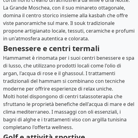
cortili fioriti creano un'atmosfera da Mille e una Notte.
La Grande Moschea, con il suo minareto ottagonale,
domina il centro storico insieme alla kasbah che offre
viste panoramiche sul mare. Il souk tradizionale
propone artigianato locale, tessuti, ceramiche e profumi
in un'atmosfera autentica e colorata.
Benessere e centri termali
Hammamet è rinomata per i suoi centri benessere e spa
di lusso, che utilizzano prodotti locali come l'olio di
argan, l'acqua di rose e il ghassoul. I trattamenti
tradizionali del hammam si combinano con tecniche
moderne per offrire esperienze di relax uniche.
Molti hotel dispongono di centri talassoterapia che
sfruttano le proprietà benefiche dell'acqua di mare e del
clima mediterraneo. I massaggi con oli essenziali, i
bagni di alghe e i trattamenti viso con argilla tunisina
completano l'offerta wellness.
Golf e attività sportive