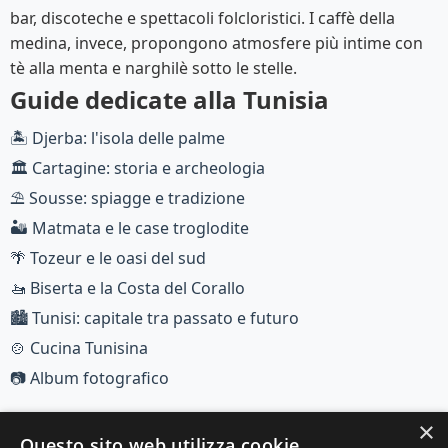
bar, discoteche e spettacoli folcloristici. I caffè della
medina, invece, propongono atmosfere più intime con
tè alla menta e narghilè sotto le stelle.
Guide dedicate alla Tunisia
🏝️ Djerba: l'isola delle palme
🏛️ Cartagine: storia e archeologia
⛱️ Sousse: spiagge e tradizione
🏜️ Matmata e le case troglodite
🌴 Tozeur e le oasi del sud
🚤 Biserta e la Costa del Corallo
🏙️ Tunisi: capitale tra passato e futuro
🍲 Cucina Tunisina
📷 Album fotografico
×
Questo sito web utilizza cookie