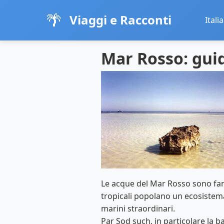
🌴
Viaggi e Racconti
Italia
Mar Rosso: gui
Le acque del Mar Rosso sono famos
tropicali popolano un ecosistema 
marini straordinari.
Par Sod such, in particolare la b