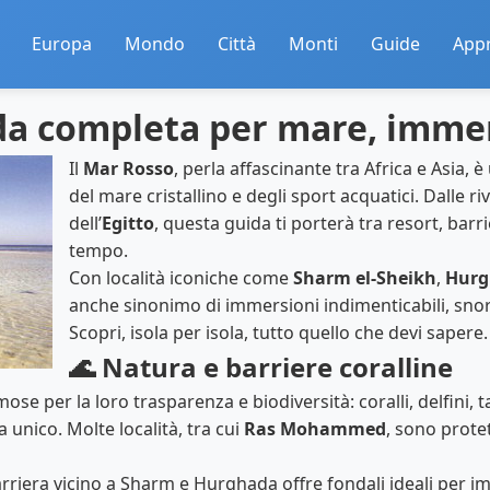
Europa
Mondo
Città
Monti
Guide
App
da completa per mare, immer
Il
Mar Rosso
, perla affascinante tra Africa e Asia, 
del mare cristallino e degli sport acquatici. Dalle ri
dell’
Egitto
, questa guida ti porterà tra resort, barr
tempo.
Con località iconiche come
Sharm el‑Sheikh
,
Hurg
anche sinonimo di immersioni indimenticabili, snor
Scopri, isola per isola, tutto quello che devi sapere.
🌊 Natura e barriere coralline
e per la loro trasparenza e biodiversità: coralli, delfini, t
unico. Molte località, tra cui
Ras Mohammed
, sono prote
arriera vicino a Sharm e Hurghada offre fondali ideali per i