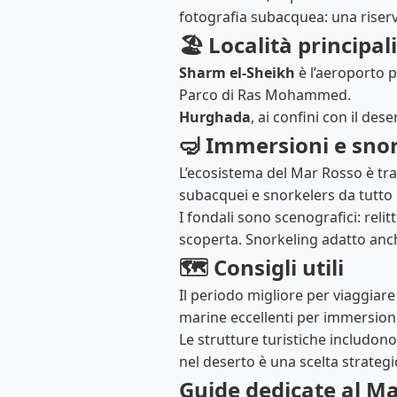
fotografia subacquea: una riserv
🏖️ Località principali
Sharm el‑Sheikh
è l’aeroporto pr
Parco di Ras Mohammed.
Hurghada
, ai confini con il des
🤿 Immersioni e sno
L’ecosistema del Mar Rosso è tra
subacquei e snorkelers da tutto i
I fondali sono scenografici: rel
scoperta. Snorkeling adatto anche
🗺️ Consigli utili
Il periodo migliore per viaggiar
marine eccellenti per immersioni
Le strutture turistiche includono
nel deserto è una scelta strate
Guide dedicate al M