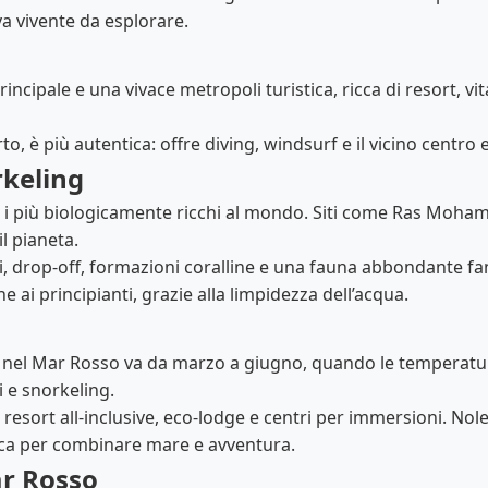
a vivente da esplorare.
incipale e una vivace metropoli turistica, ricca di resort, vi
erto, è più autentica: offre diving, windsurf e il vicino centro
rkeling
 i più biologicamente ricchi al mondo. Siti come Ras Moham
l pianeta.
itti, drop-off, formazioni coralline e una fauna abbondante 
 ai principianti, grazie alla limpidezza dell’acqua.
e nel Mar Rosso va da marzo a giugno, quando le temperatur
 e snorkeling.
 resort all-inclusive, eco-lodge e centri per immersioni. No
gica per combinare mare e avventura.
ar Rosso