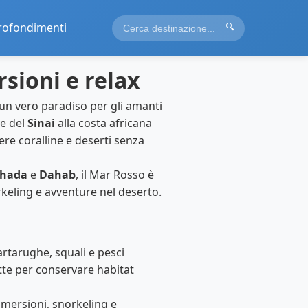
rofondimenti
🔍
sioni e relax
è un vero paradiso per gli amanti
ve del
Sinai
alla costa africana
iere coralline e deserti senza
hada
e
Dahab
, il Mar Rosso è
keling e avventure nel deserto.
artarughe, squali e pesci
tte per conservare habitat
mmersioni, snorkeling e