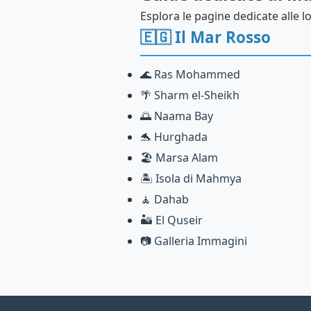
Esplora le pagine dedicate alle loc
🇪🇬
Il Mar Rosso
🌊 Ras Mohammed
🌴 Sharm el-Sheikh
🌅 Naama Bay
🐬 Hurghada
🏖️ Marsa Alam
🏝️ Isola di Mahmya
🧘 Dahab
🏜️ El Quseir
📷 Galleria Immagini