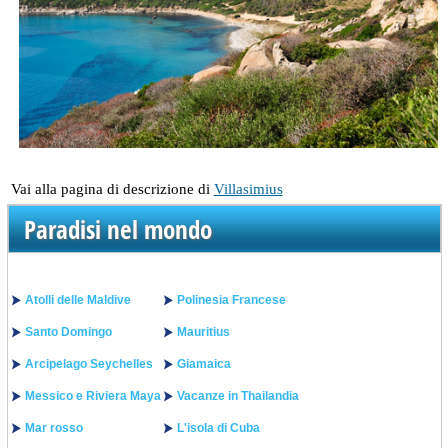
Vai alla pagina di descrizione di
Villasimius
Paradisi nel mondo
Atolli delle Maldive
Polinesia Francese
Santo Domingo
Mauritius
Arcipelago Seychelles
Giamaica
Messico e Riviera Maya
Vacanze in Thailandia
Mar rosso
L'isola di Cuba